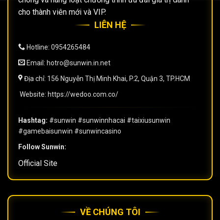
cho thành viên mới và VIP.
LIÊN HỆ
Hotline: 0954265484
Email:
hotro@sunwin.in.net
Địa chỉ: 156 Nguyễn Thị Minh Khai, P.2, Quận 3, TP.HCM
Website: https://wedoo.com.co/
Hashtag:
#sunwin #sunwinnhacai #taixiusunwin
#gamebaisunwin #sunwincasino
Follow Sunwin:
Official Site
VỀ CHÚNG TÔI