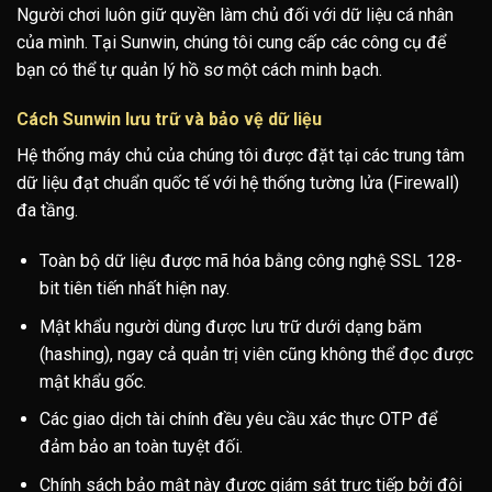
Người chơi luôn giữ quyền làm chủ đối với dữ liệu cá nhân
của mình. Tại Sunwin, chúng tôi cung cấp các công cụ để
bạn có thể tự quản lý hồ sơ một cách minh bạch.
Cách Sunwin lưu trữ và bảo vệ dữ liệu
Hệ thống máy chủ của chúng tôi được đặt tại các trung tâm
dữ liệu đạt chuẩn quốc tế với hệ thống tường lửa (Firewall)
đa tầng.
Toàn bộ dữ liệu được mã hóa bằng công nghệ SSL 128-
bit tiên tiến nhất hiện nay.
Mật khẩu người dùng được lưu trữ dưới dạng băm
(hashing), ngay cả quản trị viên cũng không thể đọc được
mật khẩu gốc.
Các giao dịch tài chính đều yêu cầu xác thực OTP để
đảm bảo an toàn tuyệt đối.
Chính sách bảo mật này được giám sát trực tiếp bởi đội