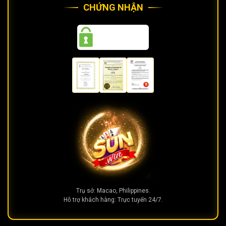
CHỨNG NHẬN
Trụ sở: Macao, Philippines.
Hỗ trợ khách hàng: Trực tuyến 24/7.