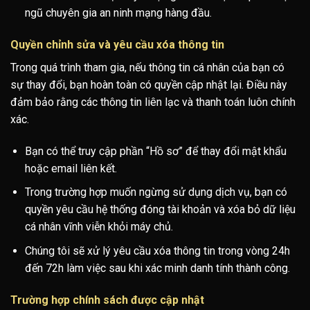
ngũ chuyên gia an ninh mạng hàng đầu.
Quyền chỉnh sửa và yêu cầu xóa thông tin
Trong quá trình tham gia, nếu thông tin cá nhân của bạn có
sự thay đổi, bạn hoàn toàn có quyền cập nhật lại. Điều này
đảm bảo rằng các thông tin liên lạc và thanh toán luôn chính
xác.
Bạn có thể truy cập phần “Hồ sơ” để thay đổi mật khẩu
hoặc email liên kết.
Trong trường hợp muốn ngừng sử dụng dịch vụ, bạn có
quyền yêu cầu hệ thống đóng tài khoản và xóa bỏ dữ liệu
cá nhân vĩnh viễn khỏi máy chủ.
Chúng tôi sẽ xử lý yêu cầu xóa thông tin trong vòng 24h
đến 72h làm việc sau khi xác minh danh tính thành công.
Trường hợp chính sách được cập nhật