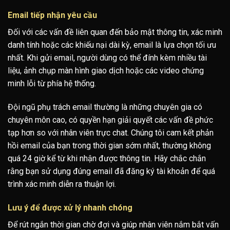
Email tiếp nhận yêu cầu
Đối với các vấn đề liên quan đến bảo mật thông tin, xác minh
danh tính hoặc các khiếu nại dài kỳ, email là lựa chọn tối ưu
nhất. Khi gửi email, người dùng có thể đính kèm nhiều tài
liệu, ảnh chụp màn hình giao dịch hoặc các video chứng
minh lỗi từ phía hệ thống.
Đội ngũ phụ trách email thường là những chuyên gia có
chuyên môn cao, có quyền hạn giải quyết các vấn đề phức
tạp hơn so với nhân viên trực chat. Chúng tôi cam kết phản
hồi email của bạn trong thời gian sớm nhất, thường không
quá 24 giờ kể từ khi nhận được thông tin. Hãy chắc chắn
rằng bạn sử dụng đúng email đã đăng ký tài khoản để quá
trình xác minh diễn ra thuận lợi.
Lưu ý để được xử lý nhanh chóng
Để rút ngắn thời gian chờ đợi và giúp nhân viên nắm bắt vấn