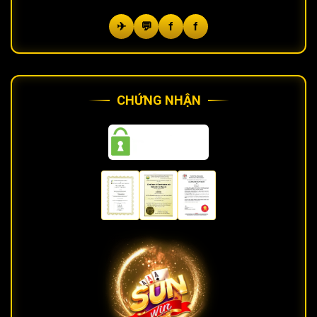
✈
💬
f
f
CHỨNG NHẬN