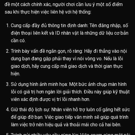
đề một cách chính xác, người chơi cần lưu ý một số điểm
sau khi thực hiện việc liên hệ với hệ thống:
Cung cấp đầy đủ thông tin định danh: Tên đăng nhập, số
điện thoại liên kết và ID nhân vật là những dữ liệu cơ bản
cần có.
Trình bày vấn đề ngắn gọn, rõ ràng: Hãy đi thẳng vào nội
dung bạn đang gặp phải thay vì nói vòng vo. Nếu là lỗi
giao dịch, hãy cung cấp mã giao dịch và thời gian thực
hiện.
Sử dụng hình ảnh minh họa: Một bức ảnh chụp màn hình
lỗi có giá trị hơn ngàn lời giải thích. Điều này giúp kỹ thuật
viên xác định được vị trí lỗi nhanh hơn.
Giữ thái độ lịch sự: Nhân viên hỗ trợ luôn cố gắng hết sức
để giúp đỡ bạn. Việc giao tiếp văn minh sẽ giúp quá trình
làm việc trở nên hiệu quả và thoải mái cho cả hai bên.