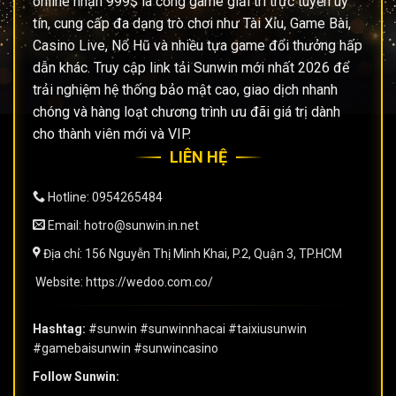
online nhận 999$ là cổng game giải trí trực tuyến uy
tín, cung cấp đa dạng trò chơi như Tài Xỉu, Game Bài,
Casino Live, Nổ Hũ và nhiều tựa game đổi thưởng hấp
dẫn khác. Truy cập link tải Sunwin mới nhất 2026 để
trải nghiệm hệ thống bảo mật cao, giao dịch nhanh
chóng và hàng loạt chương trình ưu đãi giá trị dành
cho thành viên mới và VIP.
LIÊN HỆ
Hotline: 0954265484
Email:
hotro@sunwin.in.net
Địa chỉ: 156 Nguyễn Thị Minh Khai, P.2, Quận 3, TP.HCM
Website: https://wedoo.com.co/
Hashtag:
#sunwin #sunwinnhacai #taixiusunwin
#gamebaisunwin #sunwincasino
Follow Sunwin: