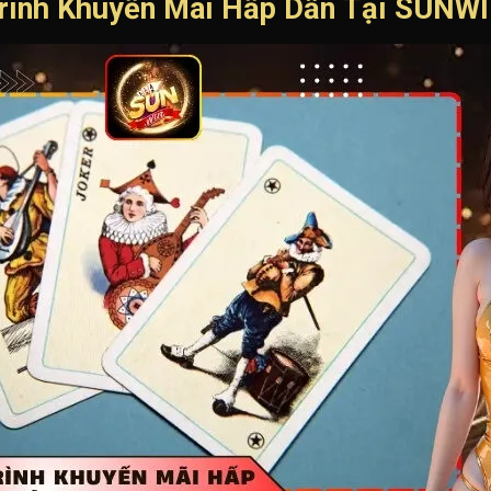
rình Khuyến Mãi Hấp Dẫn Tại SUNW