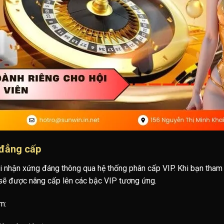
 đẳng cấp
hi nhận xứng đáng thông qua hệ thống phân cấp VIP. Khi bạn tham
 sẽ được nâng cấp lên các bậc VIP tương ứng.
m: