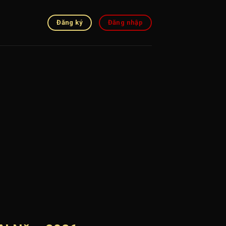
Đăng ký
Đăng nhập