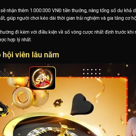
 sẽ nhận thêm 1.000.000 VNĐ tiền thưởng, nâng tổng số dư khả d
ất, giúp người chơi kéo dài thời gian trải nghiệm và gia tăng cơ 
thường đi kèm với điều kiện về số vòng cược nhất định trước khi 
ợc hợp lý nhất.
 hội viên lâu năm