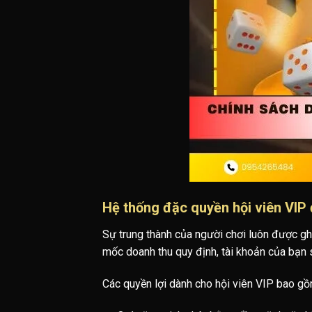
Hệ thống đặc quyền hội viên VIP
Sự trung thành của người chơi luôn được g
mốc doanh thu quy định, tài khoản của bạn
Các quyền lợi dành cho hội viên VIP bao gồ