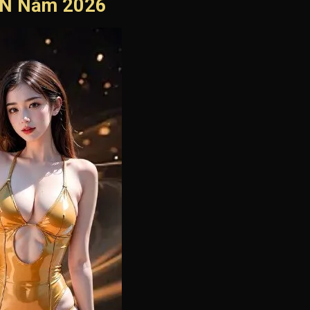
IN Năm 2026