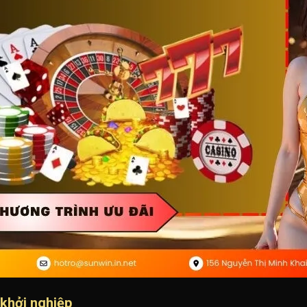
 khởi nghiệp