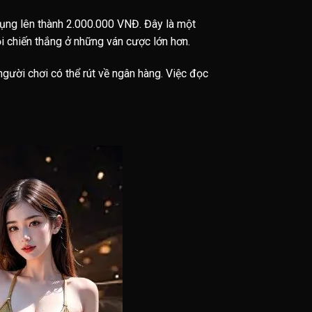
ụng lên thành 2.000.000 VNĐ. Đây là một
hội chiến thắng ở những ván cược lớn hơn.
người chơi có thể rút về ngân hàng. Việc đọc