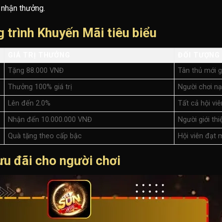
 nhận thưởng.
 trình Khuyến Mãi tiêu biểu
GIÁ TRỊ THƯỞNG
ĐỐI TƯỢNG
Tặng 88.000 VNĐ
Tân thủ mới g
Thưởng 100% giá trị
Người chơi nạ
Lên đến 2.0%
Tất cả hội vi
Nhận đến 10.000.000 VNĐ
Người giới thi
Quà tặng theo cấp bậc
Hội viên đạt
ưu đãi cho người chơi