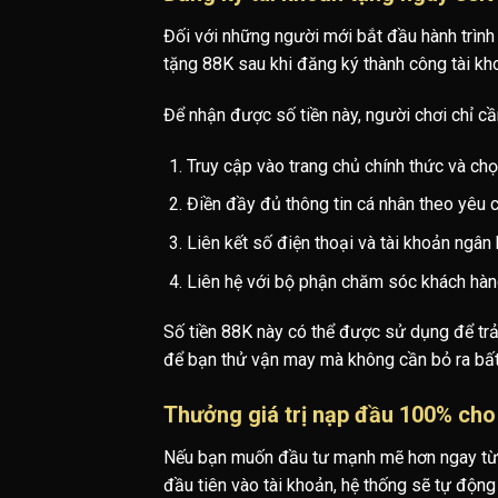
Đối với những người mới bắt đầu hành trình 
tặng 88K sau khi đăng ký thành công tài kho
Để nhận được số tiền này, người chơi chỉ c
Truy cập vào trang chủ chính thức và ch
Điền đầy đủ thông tin cá nhân theo yêu 
Liên kết số điện thoại và tài khoản ngân
Liên hệ với bộ phận chăm sóc khách hàn
Số tiền 88K này có thể được sử dụng để trả
để bạn thử vận may mà không cần bỏ ra bất 
Thưởng giá trị nạp đầu 100% cho
Nếu bạn muốn đầu tư mạnh mẽ hơn ngay từ đầ
đầu tiên vào tài khoản, hệ thống sẽ tự động 