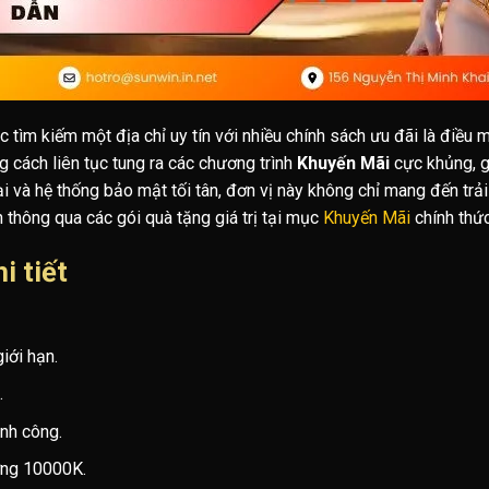
 việc tìm kiếm một địa chỉ uy tín với nhiều chính sách ưu đãi là đ
 cách liên tục tung ra các chương trình
Khuyến Mãi
cực khủng, g
ại và hệ thống bảo mật tối tân, đơn vị này không chỉ mang đến tr
ận thông qua các gói quà tặng giá trị tại mục
Khuyến Mãi
chính thức
i tiết
iới hạn.
.
nh công.
ởng 10000K.