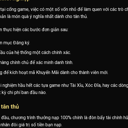
tại cổng game, việc có một số vốn nhỏ để làm quen với các trò chơ
ản là món quà ý nghĩa nhất dành cho tân thủ.
ần thực hiện các bước đơn giản sau:
ọn mục Đăng ký.
cầu của hệ thống một cách chính xác.
 hàng chính chủ để xác minh danh tính.
g để kích hoạt mã Khuyến Mãi dành cho thành viên mới.
i nghiệm hầu hết các tựa game như Tài Xỉu, Xóc Đĩa, hay các dòng
kỳ chi phí ban đầu nào.
 tân thủ
u, chương trình thưởng nạp 100% chính là đòn bẩy tài chính hữu h
nhân đôi giá trị số tiền bạn nạp.