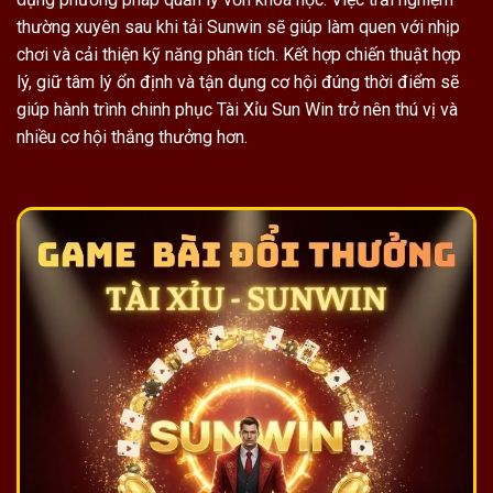
thường xuyên sau khi tải Sunwin sẽ giúp làm quen với nhịp
chơi và cải thiện kỹ năng phân tích. Kết hợp chiến thuật hợp
lý, giữ tâm lý ổn định và tận dụng cơ hội đúng thời điểm sẽ
giúp hành trình chinh phục Tài Xỉu Sun Win trở nên thú vị và
nhiều cơ hội thắng thưởng hơn.