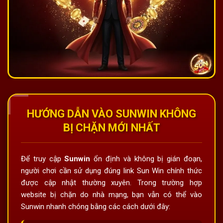
HƯỚNG DẪN VÀO SUNWIN KHÔNG
BỊ CHẶN MỚI NHẤT
Để truy cập
Sunwin
ổn định và không bị gián đoạn,
người chơi cần sử dụng đúng link Sun Win chính thức
được cập nhật thường xuyên. Trong trường hợp
website bị chặn do nhà mạng, bạn vẫn có thể vào
Sunwin nhanh chóng bằng các cách dưới đây: