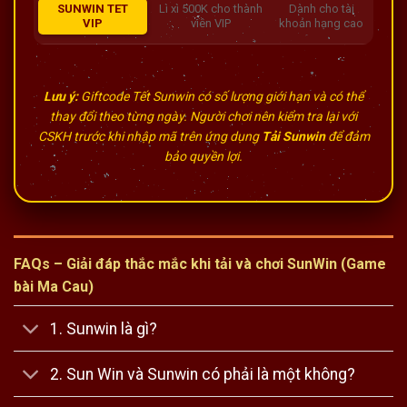
SUNWIN TET
Lì xì 500K cho thành
Dành cho tài
VIP
viên VIP
khoản hạng cao
Lưu ý:
Giftcode Tết Sunwin có số lượng giới hạn và có thể
thay đổi theo từng ngày. Người chơi nên kiểm tra lại với
CSKH trước khi nhập mã trên ứng dụng
Tải Sunwin
để đảm
bảo quyền lợi.
FAQs – Giải đáp thắc mắc khi tải và chơi SunWin (Game
bài Ma Cau)
1. Sunwin là gì?
2. Sun Win và Sunwin có phải là một không?