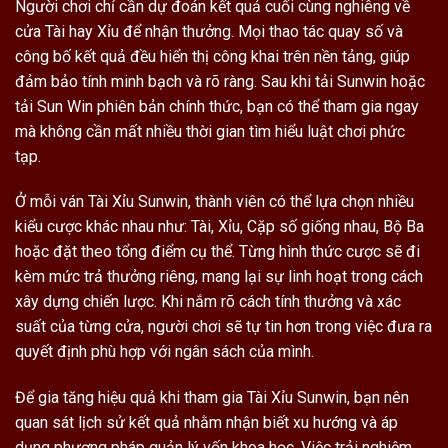
Người chơi chỉ cần dự đoán kết quả cuối cùng nghiêng về
cửa Tài hay Xỉu để nhận thưởng. Mọi thao tác quay số và
công bố kết quả đều hiển thị công khai trên nền tảng, giúp
đảm bảo tính minh bạch và rõ ràng. Sau khi tải Sunwin hoặc
tải Sun Win phiên bản chính thức, bạn có thể tham gia ngay
mà không cần mất nhiều thời gian tìm hiểu luật chơi phức
tạp.
Ở mỗi ván Tài Xỉu Sunwin, thành viên có thể lựa chọn nhiều
kiểu cược khác nhau như: Tài, Xỉu, Cặp số giống nhau, Bộ Ba
hoặc đặt theo tổng điểm cụ thể. Từng hình thức cược sẽ đi
kèm mức trả thưởng riêng, mang lại sự linh hoạt trong cách
xây dựng chiến lược. Khi nắm rõ cách tính thưởng và xác
suất của từng cửa, người chơi sẽ tự tin hơn trong việc đưa ra
quyết định phù hợp với ngân sách của mình.
Để gia tăng hiệu quả khi tham gia Tài Xỉu Sunwin, bạn nên
quan sát lịch sử kết quả nhằm nhận biết xu hướng và áp
dụng phương pháp quản lý vốn khoa học. Việc trải nghiệm