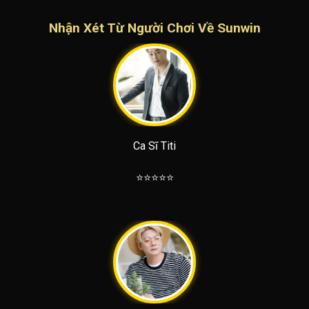
Nhận Xét Từ Người Chơi Về Sunwin
Ca Sĩ Titi
⭐⭐⭐⭐⭐