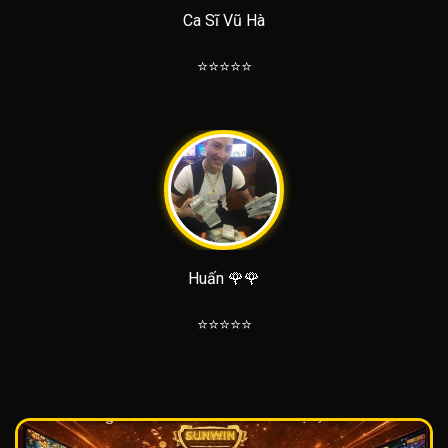
Ca Sĩ Vũ Hà
⭐⭐⭐⭐⭐
Huấn 🌹🌹
⭐⭐⭐⭐⭐