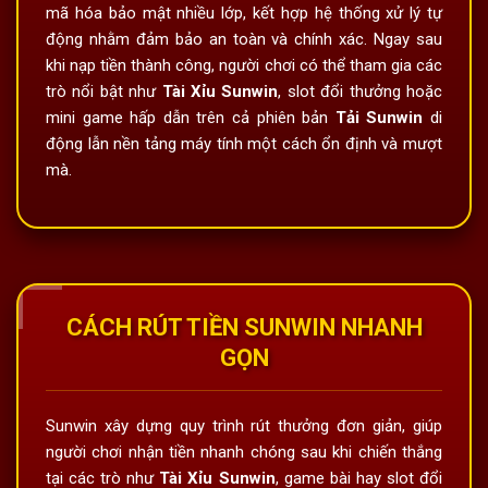
mã hóa bảo mật nhiều lớp, kết hợp hệ thống xử lý tự
động nhằm đảm bảo an toàn và chính xác. Ngay sau
khi nạp tiền thành công, người chơi có thể tham gia các
trò nổi bật như
Tài Xỉu Sunwin
, slot đổi thưởng hoặc
mini game hấp dẫn trên cả phiên bản
Tải Sunwin
di
động lẫn nền tảng máy tính một cách ổn định và mượt
mà.
CÁCH RÚT TIỀN SUNWIN NHANH
GỌN
Sunwin xây dựng quy trình rút thưởng đơn giản, giúp
người chơi nhận tiền nhanh chóng sau khi chiến thắng
tại các trò như
Tài Xỉu Sunwin
, game bài hay slot đổi