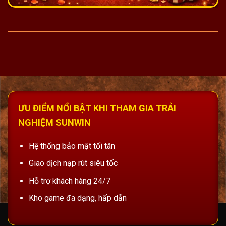
ƯU ĐIỂM NỔI BẬT KHI THAM GIA TRẢI
NGHIỆM SUNWIN
Hệ thống bảo mật tối tân
Giao dịch nạp rút siêu tốc
Hỗ trợ khách hàng 24/7
Kho game đa dạng, hấp dẫn