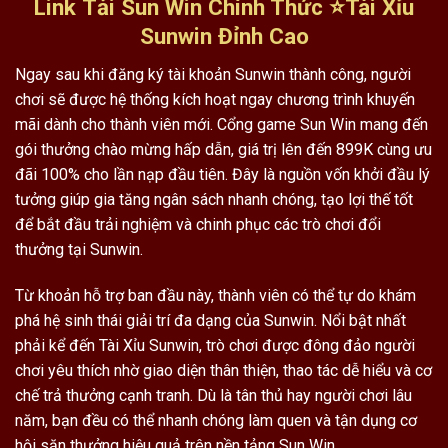
Link
Tải
Sun Win Chính Thức ⭐Tài Xỉu
Sunwin Đỉnh Cao
Ngay sau khi đăng ký tài khoản Sunwin thành công, người
chơi sẽ được hệ thống kích hoạt ngay chương trình khuyến
mãi dành cho thành viên mới. Cổng game Sun Win mang đến
gói thưởng chào mừng hấp dẫn, giá trị lên đến 899K cùng ưu
đãi 100% cho lần nạp đầu tiên. Đây là nguồn vốn khởi đầu lý
tưởng giúp gia tăng ngân sách nhanh chóng, tạo lợi thế tốt
để bắt đầu trải nghiệm và chinh phục các trò chơi đổi
thưởng tại Sunwin.
Từ khoản hỗ trợ ban đầu này, thành viên có thể tự do khám
phá hệ sinh thái giải trí đa dạng của Sunwin. Nổi bật nhất
phải kể đến Tài Xỉu Sunwin, trò chơi được đông đảo người
chơi yêu thích nhờ giao diện thân thiện, thao tác dễ hiểu và cơ
chế trả thưởng cạnh tranh. Dù là tân thủ hay người chơi lâu
năm, bạn đều có thể nhanh chóng làm quen và tận dụng cơ
hội săn thưởng hiệu quả trên nền tảng Sun Win.