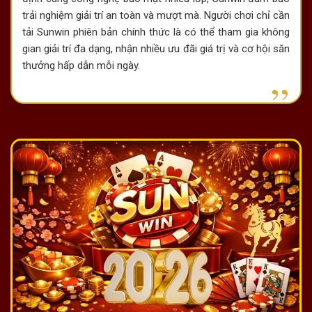
trải nghiệm giải trí an toàn và mượt mà. Người chơi chỉ cần
tải Sunwin phiên bản chính thức là có thể tham gia không
gian giải trí đa dạng, nhận nhiều ưu đãi giá trị và cơ hội săn
thưởng hấp dẫn mỗi ngày.
”