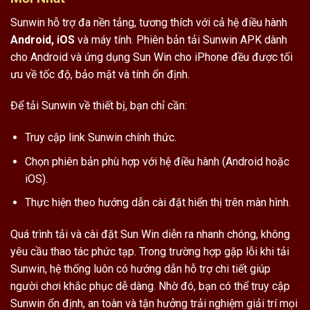
Sunwin hỗ trợ đa nền tảng, tương thích với cả hệ điều hành
Android, iOS
và máy tính. Phiên bản tải Sunwin APK dành
cho Android và ứng dụng Sun Win cho iPhone đều được tối
ưu về tốc độ, bảo mật và tính ổn định.
Để tải Sunwin về thiết bị, bạn chỉ cần:
Truy cập link Sunwin chính thức.
Chọn phiên bản phù hợp với hệ điều hành (Android hoặc
iOS).
Thực hiện theo hướng dẫn cài đặt hiển thị trên màn hình.
Quá trình tải và cài đặt Sun Win diễn ra nhanh chóng, không
yêu cầu thao tác phức tạp. Trong trường hợp gặp lỗi khi tải
Sunwin, hệ thống luôn có hướng dẫn hỗ trợ chi tiết giúp
người chơi khắc phục dễ dàng. Nhờ đó, bạn có thể truy cập
Sunwin ổn định, an toàn và tận hưởng trải nghiệm giải trí mọi