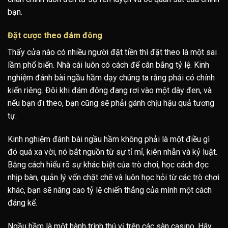
bạn.
Đặt cược theo đám đông
Thấy cửa nào có nhiều người đặt tiền thì đặt theo là một sai
lầm phổ biến. Nhà cái luôn có cách để cân bằng tỷ lệ. Kinh
nghiệm đánh bài ngầu hầm dạy chúng ta rằng phải có chính
kiến riêng. Đôi khi đám đông đang rơi vào một dây đen, và
nếu bạn đi theo, bạn cũng sẽ phải gánh chịu hậu quả tương
tự.
Kinh nghiệm đánh bài ngầu hầm không phải là một điều gì
đó quá xa vời, nó bắt nguồn từ sự tỉ mỉ, kiên nhẫn và kỷ luật.
Bằng cách hiểu rõ sự khác biệt của trò chơi, học cách đọc
nhịp bàn, quản lý vốn chặt chẽ và luôn học hỏi từ các trò chơi
khác, bạn sẽ nâng cao tỷ lệ chiến thắng của mình một cách
đáng kể.
Ngầu hầm là một hành trình thú vị trên các sàn casino. Hãy