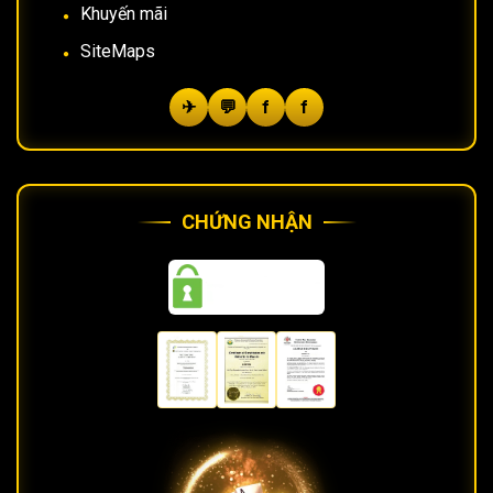
Khuyến mãi
SiteMaps
✈
💬
f
f
CHỨNG NHẬN