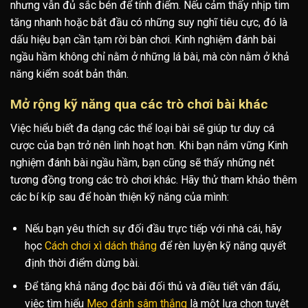
nhưng vẫn đủ sắc bén để tính điểm. Nếu cảm thấy nhịp tim
tăng nhanh hoặc bắt đầu có những suy nghĩ tiêu cực, đó là
dấu hiệu bạn cần tạm rời bàn chơi. Kinh nghiệm đánh bài
ngầu hầm không chỉ nằm ở những lá bài, mà còn nằm ở khả
năng kiểm soát bản thân.
Mở rộng kỹ năng qua các trò chơi bài khác
Việc hiểu biết đa dạng các thể loại bài sẽ giúp tư duy cá
cược của bạn trở nên linh hoạt hơn. Khi bạn nắm vững Kinh
nghiệm đánh bài ngầu hầm, bạn cũng sẽ thấy những nét
tương đồng trong các trò chơi khác. Hãy thử tham khảo thêm
các bí kíp sau để hoàn thiện kỹ năng của mình:
Nếu bạn yêu thích sự đối đầu trực tiếp với nhà cái, hãy
học
Cách chơi xì dách thắng
để rèn luyện kỹ năng quyết
định thời điểm dừng bài.
Để tăng khả năng đọc bài đối thủ và điều tiết ván đấu,
việc tìm hiểu
Mẹo đánh sâm thắng
là một lựa chọn tuyệt