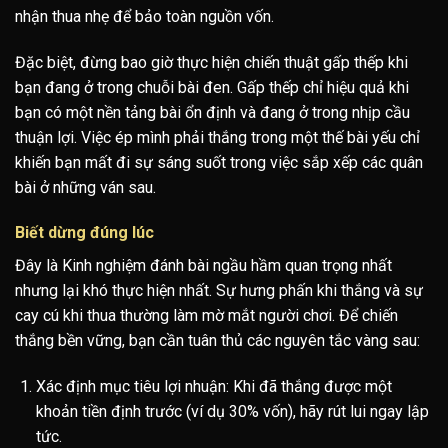
nhận thua nhẹ để bảo toàn nguồn vốn.
Đặc biệt, đừng bao giờ thực hiện chiến thuật gấp thếp khi
bạn đang ở trong chuỗi bài đen. Gấp thếp chỉ hiệu quả khi
bạn có một nền tảng bài ổn định và đang ở trong nhịp cầu
thuận lợi. Việc ép mình phải thắng trong một thế bài yếu chỉ
khiến bạn mất đi sự sáng suốt trong việc sắp xếp các quân
bài ở những ván sau.
Biết dừng đúng lúc
Đây là Kinh nghiệm đánh bài ngầu hầm quan trọng nhất
nhưng lại khó thực hiện nhất. Sự hưng phấn khi thắng và sự
cay cú khi thua thường làm mờ mắt người chơi. Để chiến
thắng bền vững, bạn cần tuân thủ các nguyên tắc vàng sau:
Xác định mục tiêu lợi nhuận: Khi đã thắng được một
khoản tiền định trước (ví dụ 30% vốn), hãy rút lui ngay lập
tức.