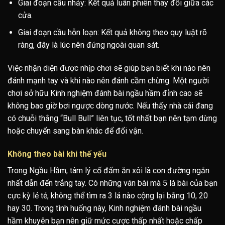
Giai đoạn cầu nhảy: Kết quả luân phiên thay đổi giữa các
cửa.
Giai đoạn cầu hỗn loạn: Kết quả không theo quy luật rõ
ràng, đây là lúc nên đứng ngoài quan sát.
Việc nhận diện được nhịp chơi sẽ giúp bạn biết khi nào nên
đánh mạnh tay và khi nào nên đánh cầm chừng. Một người
chơi sở hữu Kinh nghiệm đánh bài ngầu hầm đỉnh cao sẽ
không bao giờ bơi ngược dòng nước. Nếu thấy nhà cái đang
có chuỗi thắng “Bull Bull” liên tục, tốt nhất bạn nên tạm dừng
hoặc chuyển sang bàn khác để đổi vận.
Không theo bài khi thế yếu
Trong Ngầu Hầm, tâm lý cố đấm ăn xôi là con đường ngắn
nhất dẫn đến trắng tay. Có những ván bài mà 5 lá bài của bạn
cực kỳ lẻ tẻ, không thể tìm ra 3 lá nào cộng lại bằng 10, 20
hay 30. Trong tình huống này, Kinh nghiệm đánh bài ngầu
hầm khuyên bạn nên giữ mức cược thấp nhất hoặc chấp