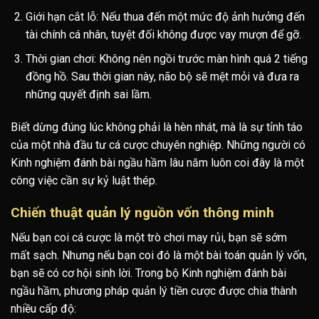
Giới hạn cắt lỗ: Nếu thua đến một mức độ ảnh hưởng đến
tài chính cá nhân, tuyệt đối không được vay mượn để gỡ.
Thời gian chơi: Không nên ngồi trước màn hình quá 2 tiếng
đồng hồ. Sau thời gian này, não bộ sẽ mệt mỏi và đưa ra
những quyết định sai lầm.
Biết dừng đúng lúc không phải là hèn nhát, mà là sự tỉnh táo
của một nhà đầu tư cá cược chuyên nghiệp. Những người có
Kinh nghiệm đánh bài ngầu hầm lâu năm luôn coi đây là một
công việc cần sự kỷ luật thép.
Chiến thuật quản lý nguồn vốn thông minh
Nếu bạn coi cá cược là một trò chơi may rủi, bạn sẽ sớm
mất sạch. Nhưng nếu bạn coi đó là một bài toán quản lý vốn,
bạn sẽ có cơ hội sinh lời. Trong bộ Kinh nghiệm đánh bài
ngầu hầm, phương pháp quản lý tiền cược được chia thành
nhiều cấp độ: