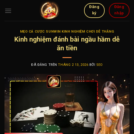
Chuyển
Đăng
Đăng
đến
ký
nhập
nội
dung
MẸO CÁ CƯỢC SUNWIN KINH NGHIỆM CHƠI DỄ THẮNG
Kinh nghiệm đánh bài ngầu hầm dễ
ăn tiền
ĐÃ ĐĂNG TRÊN
THÁNG 2 13, 2026
BỞI
SEO