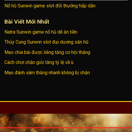
Nổ hũ Sunwin game slot đổi thưởng hấp dẫn
Bài Viết Mới Nhất
Natra Sunwin game nổ hũ dễ ăn tiền
Thủy Cung Sunwin slot đại dương săn hũ
Mẹo chia bài được liêng tăng cơ hội thắng
Cách chơi chắn giỏi tăng tỷ lệ về ù
Mẹo đánh sâm thắng nhanh không bị chặn