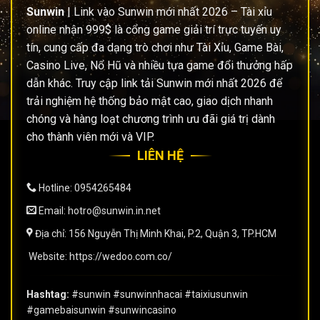
Sunwin
| Link vào Sunwin mới nhất 2026 – Tài xỉu
online nhận 999$ là cổng game giải trí trực tuyến uy
tín, cung cấp đa dạng trò chơi như Tài Xỉu, Game Bài,
Casino Live, Nổ Hũ và nhiều tựa game đổi thưởng hấp
dẫn khác. Truy cập link tải Sunwin mới nhất 2026 để
trải nghiệm hệ thống bảo mật cao, giao dịch nhanh
chóng và hàng loạt chương trình ưu đãi giá trị dành
cho thành viên mới và VIP.
LIÊN HỆ
Hotline: 0954265484
Email:
hotro@sunwin.in.net
Địa chỉ: 156 Nguyễn Thị Minh Khai, P.2, Quận 3, TP.HCM
Website: https://wedoo.com.co/
Hashtag:
#sunwin #sunwinnhacai #taixiusunwin
#gamebaisunwin #sunwincasino