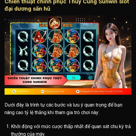
Chiến thuật chinh phục Thủy Cung Sunwin slot
đại dương săn hũ
Dưới đây là trình tự các bước và lưu ý quan trọng để bạn
nâng cao tỷ lệ thắng khi tham gia trò chơi này:
Khởi động với mức cược thấp nhất để quan sát chu kỳ trả
thưởng của máy.