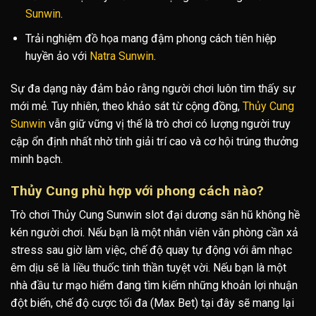
Sunwin
.
Trải nghiệm đồ họa mang đậm phong cách tiên hiệp
huyền ảo với
Natra Sunwin
.
Sự đa dạng này đảm bảo rằng người chơi luôn tìm thấy sự
mới mẻ. Tuy nhiên, theo khảo sát từ cộng đồng,
Thủy Cung
Sunwin
vẫn giữ vững vị thế là trò chơi có lượng người truy
cập ổn định nhất nhờ tính giải trí cao và cơ hội trúng thưởng
minh bạch.
Thủy Cung phù hợp với phong cách nào?
Trò chơi Thủy Cung Sunwin slot đại dương săn hũ không hề
kén người chơi. Nếu bạn là một nhân viên văn phòng cần xả
stress sau giờ làm việc, chế độ quay tự động với âm nhạc
êm dịu sẽ là liều thuốc tinh thần tuyệt vời. Nếu bạn là một
nhà đầu tư mạo hiểm đang tìm kiếm những khoản lợi nhuận
đột biến, chế độ cược tối đa (Max Bet) tại đây sẽ mang lại