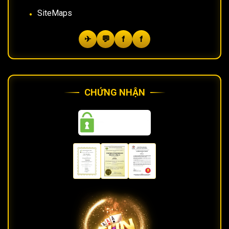
SiteMaps
✈
💬
f
f
CHỨNG NHẬN