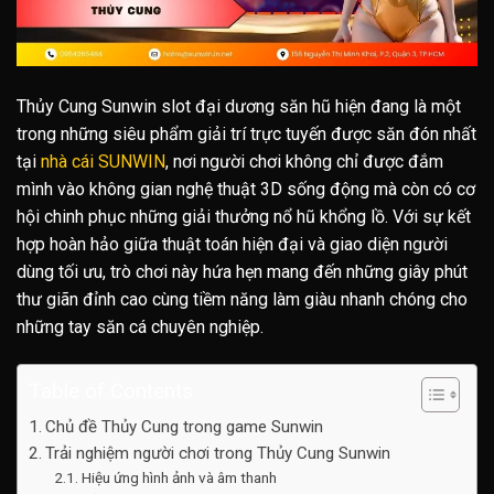
Thủy Cung Sunwin slot đại dương săn hũ hiện đang là một
trong những siêu phẩm giải trí trực tuyến được săn đón nhất
tại
nhà cái SUNWIN
, nơi người chơi không chỉ được đắm
mình vào không gian nghệ thuật 3D sống động mà còn có cơ
hội chinh phục những giải thưởng nổ hũ khổng lồ. Với sự kết
hợp hoàn hảo giữa thuật toán hiện đại và giao diện người
dùng tối ưu, trò chơi này hứa hẹn mang đến những giây phút
thư giãn đỉnh cao cùng tiềm năng làm giàu nhanh chóng cho
những tay săn cá chuyên nghiệp.
Table of Contents
Chủ đề Thủy Cung trong game Sunwin
Trải nghiệm người chơi trong Thủy Cung Sunwin
Hiệu ứng hình ảnh và âm thanh