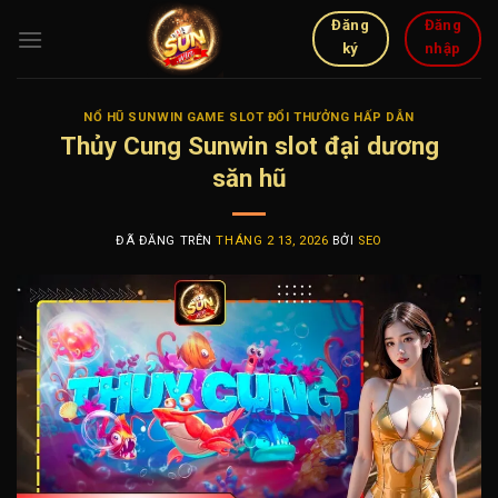
Chuyển
Đăng
Đăng
đến
ký
nhập
nội
dung
NỔ HŨ SUNWIN GAME SLOT ĐỔI THƯỞNG HẤP DẪN
Thủy Cung Sunwin slot đại dương
săn hũ
ĐÃ ĐĂNG TRÊN
THÁNG 2 13, 2026
BỞI
SEO