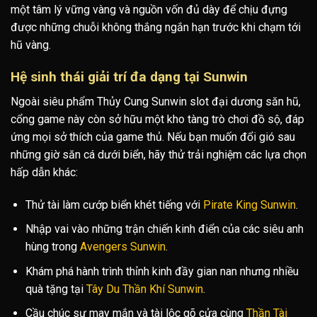
một tâm lý vững vàng và nguồn vốn đủ dày để chịu đựng
được những chuỗi không thắng ngắn hạn trước khi chạm tới
hũ vàng.
Hệ sinh thái giải trí đa dạng tại Sunwin
Ngoài siêu phẩm Thủy Cung Sunwin slot đại dương săn hũ,
cổng game này còn sở hữu một kho tàng trò chơi đồ sộ, đáp
ứng mọi sở thích của game thủ. Nếu bạn muốn đổi gió sau
những giờ săn cá dưới biển, hãy thử trải nghiệm các lựa chọn
hấp dẫn khác:
Thử tài làm cướp biển khét tiếng với
Pirate King Sunwin
.
Nhập vai vào những trận chiến kinh điển của các siêu anh
hùng trong
Avengers Sunwin
.
Khám phá hành trình thỉnh kinh đầy gian nan nhưng nhiều
quà tặng tại
Tây Du Thần Khí Sunwin
.
Cầu chúc sự may mắn và tài lộc gõ cửa cùng
Thần Tài