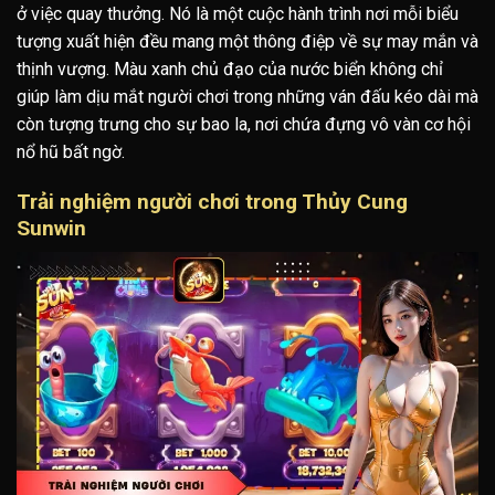
ở việc quay thưởng. Nó là một cuộc hành trình nơi mỗi biểu
tượng xuất hiện đều mang một thông điệp về sự may mắn và
thịnh vượng. Màu xanh chủ đạo của nước biển không chỉ
giúp làm dịu mắt người chơi trong những ván đấu kéo dài mà
còn tượng trưng cho sự bao la, nơi chứa đựng vô vàn cơ hội
nổ hũ bất ngờ.
Trải nghiệm người chơi trong Thủy Cung
Sunwin