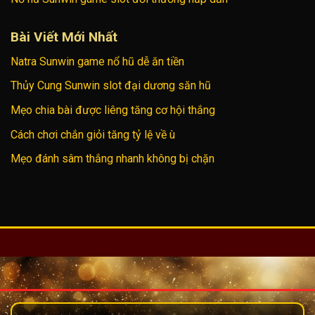
Bài Viết Mới Nhất
Natra Sunwin game nổ hũ dễ ăn tiền
Thủy Cung Sunwin slot đại dương săn hũ
Mẹo chia bài được liêng tăng cơ hội thắng
Cách chơi chắn giỏi tăng tỷ lệ về ù
Mẹo đánh sâm thắng nhanh không bị chặn