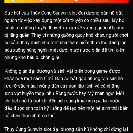
Sức hút của Thủy Cung Sunwin slot đại dương săn hũ bắt
nguồn từ việc xây dựng một cốt truyện có chiều sâu, lấy bối
cảnh từ những truyền thuyết xa xưa về vương quốc Atlantis
bị lãng quên. Thay vì những guồng quay khô khan, người chơi
sẽ cảm thấy mình như một nhà thám hiểm thực thụ đang lặn
sâu xuống hàng nghìn mét dưới mực nước biển để tìm kiếm
những kho báu bị chôn giấu.
Không gian đại dương và sinh vật biển trong game được
khắc họa một cách tỉ mỉ. Bạn sẽ bắt gặp những rạn san hô
rực rỡ sắc màu, những đàn cá neon lấp lánh và cả những
sinh vật huyền thoại như Rồng nước hay Mỹ nhân ngư. Mỗi
chi tiết nhỏ từ bọt khí đến ánh sáng khúc xạ qua làn nước
đều được tính toán kỹ lưỡng để tạo nên một hệ sinh thái biển
cả chân thực nhất có thể.
Thủy Cung Sunwin slot đại dương săn hũ không chỉ dừng lại