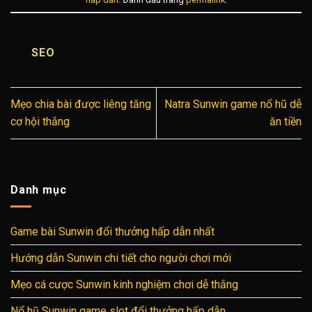
SEO
Mẹo chia bài được liêng tăng
Natra Sunwin game nổ hũ dễ
cơ hội thắng
ăn tiền
Danh mục
Game bài Sunwin đổi thưởng hấp dẫn nhất
Hướng dẫn Sunwin chi tiết cho người chơi mới
Mẹo cá cược Sunwin kinh nghiệm chơi dễ thắng
Nổ hũ Sunwin game slot đổi thưởng hấp dẫn