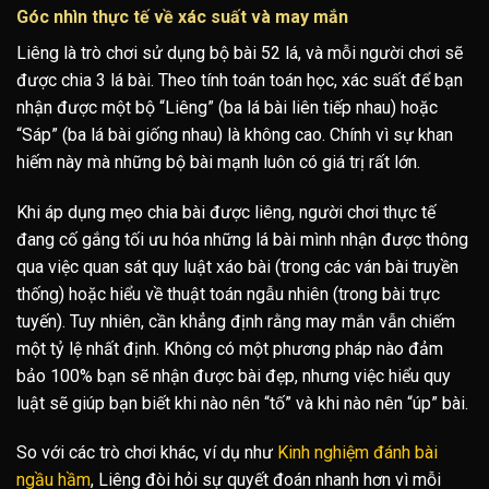
Góc nhìn thực tế về xác suất và may mắn
Liêng là trò chơi sử dụng bộ bài 52 lá, và mỗi người chơi sẽ
được chia 3 lá bài. Theo tính toán toán học, xác suất để bạn
nhận được một bộ “Liêng” (ba lá bài liên tiếp nhau) hoặc
“Sáp” (ba lá bài giống nhau) là không cao. Chính vì sự khan
hiếm này mà những bộ bài mạnh luôn có giá trị rất lớn.
Khi áp dụng mẹo chia bài được liêng, người chơi thực tế
đang cố gắng tối ưu hóa những lá bài mình nhận được thông
qua việc quan sát quy luật xáo bài (trong các ván bài truyền
thống) hoặc hiểu về thuật toán ngẫu nhiên (trong bài trực
tuyến). Tuy nhiên, cần khẳng định rằng may mắn vẫn chiếm
một tỷ lệ nhất định. Không có một phương pháp nào đảm
bảo 100% bạn sẽ nhận được bài đẹp, nhưng việc hiểu quy
luật sẽ giúp bạn biết khi nào nên “tố” và khi nào nên “úp” bài.
So với các trò chơi khác, ví dụ như
Kinh nghiệm đánh bài
ngầu hầm
, Liêng đòi hỏi sự quyết đoán nhanh hơn vì mỗi