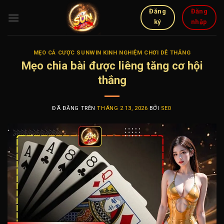
Chuyển
Đăng
Đăng
đến
ký
nhập
nội
dung
MẸO CÁ CƯỢC SUNWIN KINH NGHIỆM CHƠI DỄ THẮNG
Mẹo chia bài được liêng tăng cơ hội
thắng
ĐÃ ĐĂNG TRÊN
THÁNG 2 13, 2026
BỞI
SEO