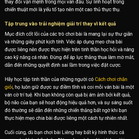
thay đổi vận mệnh trong mọi ván đấu. Sự linh hoạt trong
chiến thuật mới là yếu tố tạo nên một cao thủ thực thụ.
Tập trung vào trải nghiệm giải trí thay vì kết quả
Mục đích cốt lõi của các trò chơi bài là mang lại sự thư giãn
và những giây phút kịch tính. Việc áp dụng mẹo chia bài
được liêng nên được thực hiện trên tinh thần học hỏi và nâng
cao kỹ năng cá nhân. Đừng để áp lực thắng thua làm mờ mắt,
dẫn đến những quyết định sai lầm trong việc đặt cược.
Hãy học tập tinh thần của những người có
Cách chơi chắn
giỏi
, họ luôn giữ được sự điềm tĩnh và coi mỗi ván bài là một
ván cờ trí tuệ. Khi bạn không còn quá bị ám ảnh bởi kết quả,
bộ não của bạn sẽ hoạt động hiệu quả hơn, và sự sáng suốt
đó thường sẽ dẫn đến những chiến thắng bất ngờ khi bạn
thực hiện mẹo chia bài được liêng một cách tự nhiên nhất.
Cuối cùng, dù bạn chơi bài Liêng hay bất kỳ hình thức cá