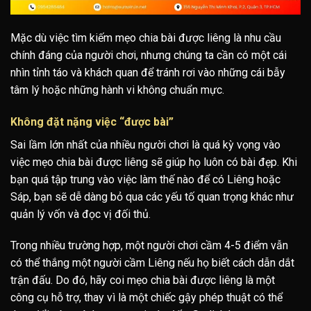
Mặc dù việc tìm kiếm mẹo chia bài được liêng là nhu cầu
chính đáng của người chơi, nhưng chúng ta cần có một cái
nhìn tỉnh táo và khách quan để tránh rơi vào những cái bẫy
tâm lý hoặc những hành vi không chuẩn mực.
Không đặt nặng việc “được bài”
Sai lầm lớn nhất của nhiều người chơi là quá kỳ vọng vào
việc mẹo chia bài được liêng sẽ giúp họ luôn có bài đẹp. Khi
bạn quá tập trung vào việc làm thế nào để có Liêng hoặc
Sáp, bạn sẽ dễ dàng bỏ qua các yếu tố quan trọng khác như
quản lý vốn và đọc vị đối thủ.
Trong nhiều trường hợp, một người chơi cầm 4-5 điểm vẫn
có thể thắng một người cầm Liêng nếu họ biết cách dẫn dắt
trận đấu. Do đó, hãy coi mẹo chia bài được liêng là một
công cụ hỗ trợ, thay vì là một chiếc gậy phép thuật có thể