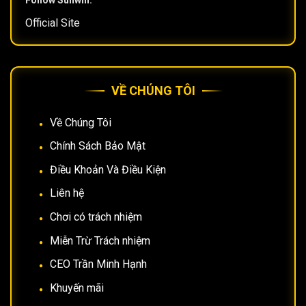
Official Site
VỀ CHÚNG TÔI
Về Chúng Tôi
Chính Sách Bảo Mật
Điều Khoản Và Điều Kiện
Liên hệ
Chơi có trách nhiệm
Miễn Trừ Trách nhiệm
CEO Trần Minh Hạnh
Khuyến mãi