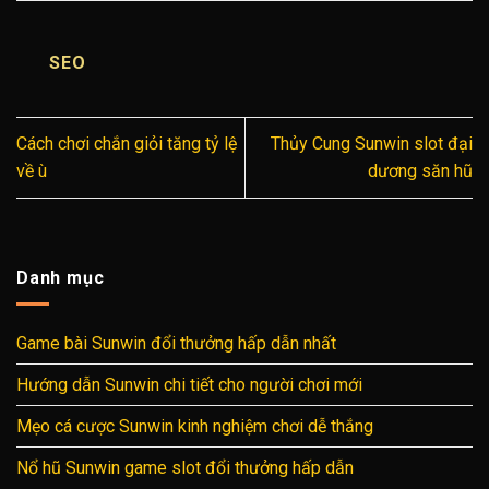
SEO
Cách chơi chắn giỏi tăng tỷ lệ
Thủy Cung Sunwin slot đại
về ù
dương săn hũ
Danh mục
Game bài Sunwin đổi thưởng hấp dẫn nhất
Hướng dẫn Sunwin chi tiết cho người chơi mới
Mẹo cá cược Sunwin kinh nghiệm chơi dễ thắng
Nổ hũ Sunwin game slot đổi thưởng hấp dẫn