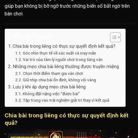
giúp bạn không bị bỡ ngỡ trước những biến số bất ngờ trên
bàn chơi.
Table of Contents
Chia bài trong liêng có thực sự quyết định kết quả?
Góc nhìn thực tế về xác suất và may mắn
Vai trò của tâm lý người chơi trong từng ván
Những mẹo chia bài liêng thường được truyền miệng
Chọn thời điểm tham gia ván chơi
Giữ nhịp chia bài ổn định, không vội vàng
Lưu ý khi áp dụng mẹo chia bài liêng
Không đặt nặng việc “được bài”
Tập trung vào trải nghiệm giải trí thay vì kết quả
Chia bài trong liêng có thực sự quyết định kết
quả?