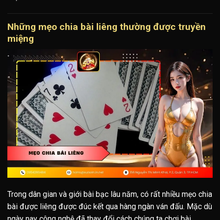
Những mẹo chia bài liêng thường được truyền
miệng
Trong dân gian và giới bài bạc lâu năm, có rất nhiều mẹo chia
bài được liêng được đúc kết qua hàng ngàn ván đấu. Mặc dù
ngày nay công nghệ đã thay đổi cách chúng ta chơi bài,