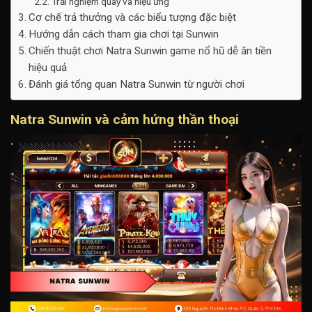
Trải nghiệm quay và hiệu ứng
Cơ chế trả thưởng và các biểu tượng đặc biệt
Hướng dẫn cách tham gia chơi tại Sunwin
Chiến thuật chơi Natra Sunwin game nổ hũ dễ ăn tiền
hiệu quả
Đánh giá tổng quan Natra Sunwin từ người chơi
Natra Sunwin và cảm hứng thần thoại