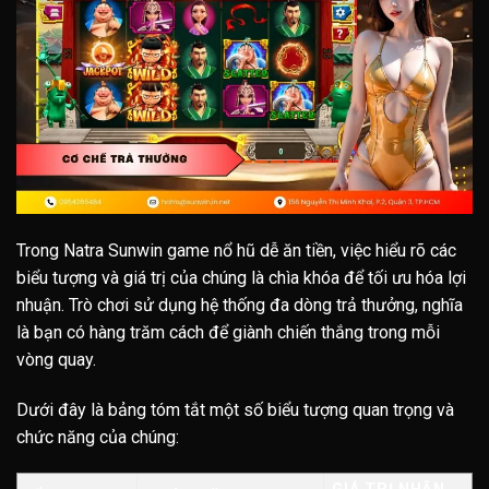
Trong Natra Sunwin game nổ hũ dễ ăn tiền, việc hiểu rõ các
biểu tượng và giá trị của chúng là chìa khóa để tối ưu hóa lợi
nhuận. Trò chơi sử dụng hệ thống đa dòng trả thưởng, nghĩa
là bạn có hàng trăm cách để giành chiến thắng trong mỗi
vòng quay.
Dưới đây là bảng tóm tắt một số biểu tượng quan trọng và
chức năng của chúng: