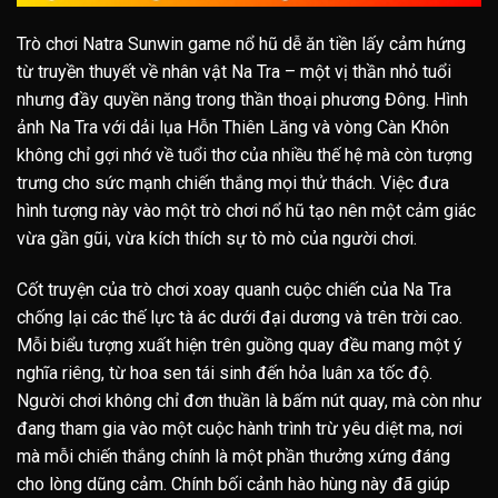
Trò chơi Natra Sunwin game nổ hũ dễ ăn tiền lấy cảm hứng
từ truyền thuyết về nhân vật Na Tra – một vị thần nhỏ tuổi
nhưng đầy quyền năng trong thần thoại phương Đông. Hình
ảnh Na Tra với dải lụa Hỗn Thiên Lăng và vòng Càn Khôn
không chỉ gợi nhớ về tuổi thơ của nhiều thế hệ mà còn tượng
trưng cho sức mạnh chiến thắng mọi thử thách. Việc đưa
hình tượng này vào một trò chơi nổ hũ tạo nên một cảm giác
vừa gần gũi, vừa kích thích sự tò mò của người chơi.
Cốt truyện của trò chơi xoay quanh cuộc chiến của Na Tra
chống lại các thế lực tà ác dưới đại dương và trên trời cao.
Mỗi biểu tượng xuất hiện trên guồng quay đều mang một ý
nghĩa riêng, từ hoa sen tái sinh đến hỏa luân xa tốc độ.
Người chơi không chỉ đơn thuần là bấm nút quay, mà còn như
đang tham gia vào một cuộc hành trình trừ yêu diệt ma, nơi
mà mỗi chiến thắng chính là một phần thưởng xứng đáng
cho lòng dũng cảm. Chính bối cảnh hào hùng này đã giúp