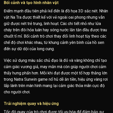
Bối cảnh và tạo hình nhân vật
Điểm mạnh đầu tiên phải kể đến là đồ họa 3D sắc nét. Nhân
vật Na Tra được thiết kế với vẻ ngoài oai phong nhưng vẫn
giữ được nét trẻ trung, linh hoạt. Các chi tiết nhỏ như lửa
cháy trên đôi hỏa luân hay sóng nước lăn tăn đều được trau
chuốt tỉ mỉ. Bối cảnh trò chơi thay đổi linh hoạt tùy theo các
chế độ chơi khác nhau, từ khung cảnh yên bình của hồ sen
đến sự dữ dội của long cung.
Việc sử dụng màu sắc chủ đạo là đỏ và vàng không chỉ tạo
cảm giác vương giả, may mắn mà còn giúp người chơi cảm
thấy hưng phấn hơn. Mỗi khi đạt được một tổ hợp thắng lớn
trong Natra Sunwin game nổ hũ dễ ăn tiền, hiệu ứng vàng rơi
lấp lánh trên màn hình mang lại cảm giác thỏa mãn cực độ
cho người chơi.
Trải nghiệm quay và hiệu ứng
Tốc độ quay của trò chơi được tối ưu hóa để đảm bảo sự