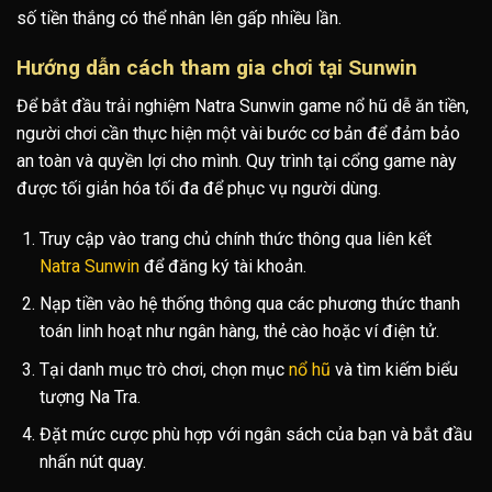
số tiền thắng có thể nhân lên gấp nhiều lần.
Hướng dẫn cách tham gia chơi tại Sunwin
Để bắt đầu trải nghiệm Natra Sunwin game nổ hũ dễ ăn tiền,
người chơi cần thực hiện một vài bước cơ bản để đảm bảo
an toàn và quyền lợi cho mình. Quy trình tại cổng game này
được tối giản hóa tối đa để phục vụ người dùng.
Truy cập vào trang chủ chính thức thông qua liên kết
Natra Sunwin
để đăng ký tài khoản.
Nạp tiền vào hệ thống thông qua các phương thức thanh
toán linh hoạt như ngân hàng, thẻ cào hoặc ví điện tử.
Tại danh mục trò chơi, chọn mục
nổ hũ
và tìm kiếm biểu
tượng Na Tra.
Đặt mức cược phù hợp với ngân sách của bạn và bắt đầu
nhấn nút quay.