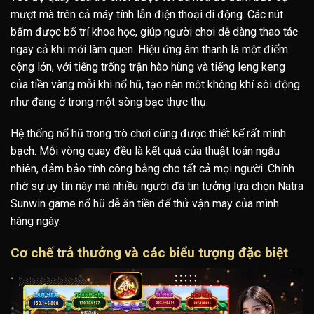
mượt mà trên cả máy tính lẫn điện thoại di động. Các nút
bấm được bố trí khoa học, giúp người chơi dễ dàng thao tác
ngay cả khi mới làm quen. Hiệu ứng âm thanh là một điểm
cộng lớn, với tiếng trống trận hào hùng và tiếng leng keng
của tiền vàng mỗi khi nổ hũ, tạo nên một không khí sôi động
như đang ở trong một sòng bạc thực thụ.
Hệ thống nổ hũ trong trò chơi cũng được thiết kế rất minh
bạch. Mỗi vòng quay đều là kết quả của thuật toán ngẫu
nhiên, đảm bảo tính công bằng cho tất cả mọi người. Chính
nhờ sự uy tín này mà nhiều người đã tin tưởng lựa chọn Natra
Sunwin game nổ hũ dễ ăn tiền để thử vận may của mình
hàng ngày.
Cơ chế trả thưởng và các biểu tượng đặc biệt