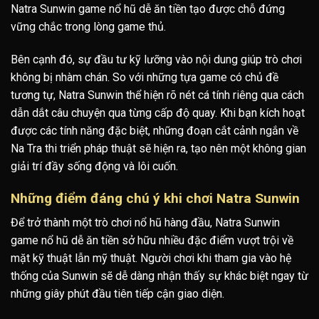
Natra Sunwin game nổ hũ dễ ăn tiền tạo được chỗ đứng
vững chắc trong lòng game thủ.
Bên cạnh đó, sự đầu tư kỹ lưỡng vào nội dung giúp trò chơi
không bị nhàm chán. So với những tựa game có chủ đề
tương tự, Natra Sunwin thể hiện rõ nét cá tính riêng qua cách
dẫn dắt câu chuyện qua từng cấp độ quay. Khi bạn kích hoạt
được các tính năng đặc biệt, những đoạn cắt cảnh ngắn về
Na Tra thi triển pháp thuật sẽ hiện ra, tạo nên một không gian
giải trí đầy sống động và lôi cuốn.
Những điểm đáng chú ý khi chơi Natra Sunwin
Để trở thành một trò chơi nổ hũ hàng đầu, Natra Sunwin
game nổ hũ dễ ăn tiền sở hữu nhiều đặc điểm vượt trội về
mặt kỹ thuật lẫn mỹ thuật. Người chơi khi tham gia vào hệ
thống của Sunwin sẽ dễ dàng nhận thấy sự khác biệt ngay từ
những giây phút đầu tiên tiếp cận giao diện.