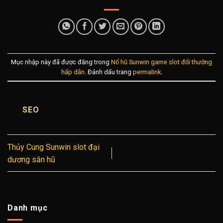
Mục nhập này đã được đăng trong
Nổ hũ Sunwin game slot đổi thưởng
hấp dẫn
. Đánh dấu trang
permalink
.
SEO
Thủy Cung Sunwin slot đại
dương săn hũ
Danh mục