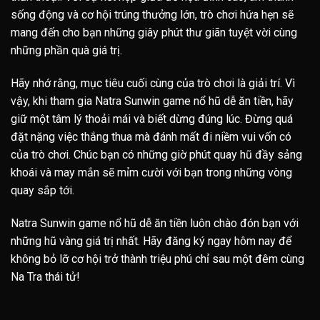
sống động và cơ hội trúng thưởng lớn, trò chơi hứa hẹn sẽ
mang đến cho bạn những giây phút thư giãn tuyệt vời cùng
những phần quà giá trị.
Hãy nhớ rằng, mục tiêu cuối cùng của trò chơi là giải trí. Vì
vậy, khi tham gia Natra Sunwin game nổ hũ dễ ăn tiền, hãy
giữ một tâm lý thoải mái và biết dừng đúng lúc. Đừng quá
đặt nặng việc thắng thua mà đánh mất đi niềm vui vốn có
của trò chơi. Chúc bạn có những giờ phút quay hũ đầy sảng
khoái và may mắn sẽ mỉm cười với bạn trong những vòng
quay sắp tới.
Natra Sunwin game nổ hũ dễ ăn tiền luôn chào đón bạn với
những hũ vàng giá trị nhất. Hãy đăng ký ngay hôm nay để
không bỏ lỡ cơ hội trở thành triệu phú chỉ sau một đêm cùng
Na Tra thái tử!