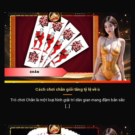
Cách chơi chắn giỏi tăng tỷ lệ về ù
Trò chơi Chắn là một loại hình giải trí dân gian mang đậm bản sắc
[...]