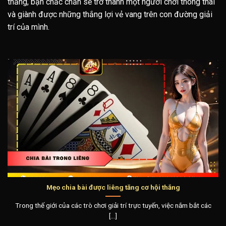
thắng, bạn chắc chắn sẽ trở thành một người chơi thông thái
và giành được những thắng lợi vẻ vang trên con đường giải
trí của mình.
Mẹo chia bài được liêng tăng cơ hội thắng
Trong thế giới của các trò chơi giải trí trực tuyến, việc nắm bắt các
[...]