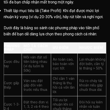
tối đa bạn chấp nhận mất trong một ngày.
Thiết lập mục tiêu lãi (Take Profit): Khi đạt được mức lợi
nhuận kỳ vọng (ví dụ 20-30% vốn), hãy rút tiền và nghỉ ngơi.
Dưới đây là bảng so sánh các phương pháp vào tiền phổ
biến để bạn dễ dàng lựa chọn theo phong cách cá nhân:
PHƯƠNG
MÔ TẢ CÁCH
ƯU ĐIỂM
NHƯỢC ĐIỂM
PHÁP
CHƠI
Mỗi ván đặt số
An toàn cao,
Lợi nhuận không
Cược đều
tiền bằng nhau
bảo toàn vốn
đột biến, cần tỷ
tay
(ví dụ luôn là
cực tốt.
lệ thắng > 50%.
50k).
Chỉ cần 1 ván
Ván sau đặt
Rủi ro cháy tài
Cược gấp
thắng là thu
gấp đôi ván
khoản nếu gặp
thếp
hồi cả vốn lẫn
trước nếu thua.
chuỗi thua dài.
lời.
Tối ưu lợi
Đặt theo đơn vị
Đòi hỏi sự kiên
Cược 1-3-
nhuận khi có
1, 3, 2 và 4 theo
nhẫn và tuân
2-4
chuỗi thắng