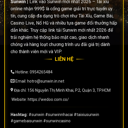
Sunwin
| Link vào Sunwin mới nhất 2026 – Tài xỉu
online nhận 999$ là cổng game giải trí trực tuyến uy
tín, cung cấp đa dạng trò chơi như Tài Xỉu, Game Bài,
Casino Live, Nổ Hũ và nhiều tựa game đổi thưởng hấp
dẫn khác. Truy cập link tải Sunwin mới nhất 2026 để
trải nghiệm hệ thống bảo mật cao, giao dịch nhanh
chóng và hàng loạt chương trình ưu đãi giá trị dành
cho thành viên mới và VIP.
LIÊN HỆ
Hotline: 0954265484
Email:
hotro@sunwin.in.net
Địa chỉ: 156 Nguyễn Thị Minh Khai, P.2, Quận 3, TP.HCM
Website: https://wedoo.com.co/
Hashtag:
#sunwin #sunwinnhacai #taixiusunwin
#gamebaisunwin #sunwincasino