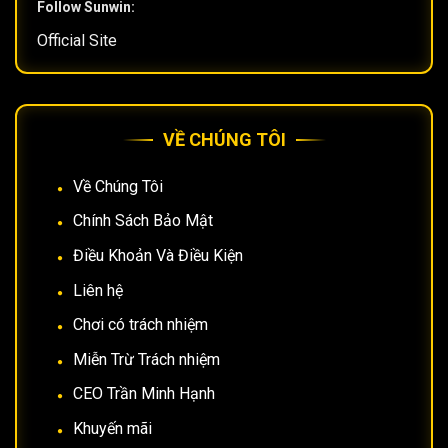
Follow Sunwin:
Official Site
VỀ CHÚNG TÔI
Về Chúng Tôi
Chính Sách Bảo Mật
Điều Khoản Và Điều Kiện
Liên hệ
Chơi có trách nhiệm
Miễn Trừ Trách nhiệm
CEO Trần Minh Hạnh
Khuyến mãi