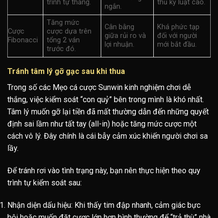
trình tự thắng.
thủ kỷ luật cao.
ngắn.
Tăng mức
Cân bằng
Khá phức tạp
Cược
cược dựa trên
giữa rủi ro và
đối với người
Fibonacci
tổng 2 ván
lợi nhuận.
mới bắt đầu.
trước đó.
Tránh tâm lý gỡ gạc sau khi thua
Trong số các Mẹo cá cược Sunwin kinh nghiệm chơi dễ
thắng, việc kiểm soát “con quỷ” bên trong mình là khó nhất.
Tâm lý muốn gỡ lại tiền đã mất thường dẫn đến những quyết
định sai lầm như tất tay (all-in) hoặc tăng mức cược một
cách vô lý. Đây chính là cái bẫy cảm xúc khiến người chơi sa
lầy.
Để tránh rơi vào tình trạng này, bạn nên thực hiện theo quy
trình tự kiểm soát sau:
Nhận diện dấu hiệu: Khi thấy tim đập nhanh, cảm giác bực
bội hoặc muốn đặt cược lớn hơn bình thường để “trả thù” nhà