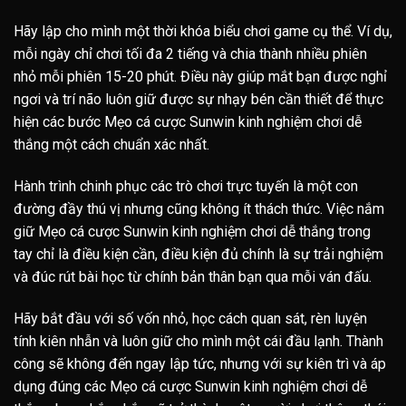
Hãy lập cho mình một thời khóa biểu chơi game cụ thể. Ví dụ,
mỗi ngày chỉ chơi tối đa 2 tiếng và chia thành nhiều phiên
nhỏ mỗi phiên 15-20 phút. Điều này giúp mắt bạn được nghỉ
ngơi và trí não luôn giữ được sự nhạy bén cần thiết để thực
hiện các bước Mẹo cá cược Sunwin kinh nghiệm chơi dễ
thắng một cách chuẩn xác nhất.
Hành trình chinh phục các trò chơi trực tuyến là một con
đường đầy thú vị nhưng cũng không ít thách thức. Việc nắm
giữ Mẹo cá cược Sunwin kinh nghiệm chơi dễ thắng trong
tay chỉ là điều kiện cần, điều kiện đủ chính là sự trải nghiệm
và đúc rút bài học từ chính bản thân bạn qua mỗi ván đấu.
Hãy bắt đầu với số vốn nhỏ, học cách quan sát, rèn luyện
tính kiên nhẫn và luôn giữ cho mình một cái đầu lạnh. Thành
công sẽ không đến ngay lập tức, nhưng với sự kiên trì và áp
dụng đúng các Mẹo cá cược Sunwin kinh nghiệm chơi dễ