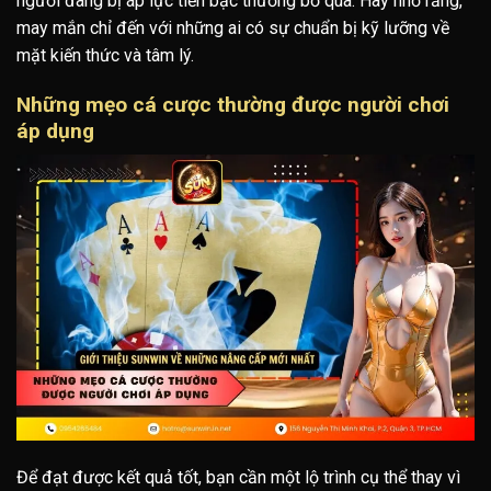
người đang bị áp lực tiền bạc thường bỏ qua. Hãy nhớ rằng,
may mắn chỉ đến với những ai có sự chuẩn bị kỹ lưỡng về
mặt kiến thức và tâm lý.
Những mẹo cá cược thường được người chơi
áp dụng
Để đạt được kết quả tốt, bạn cần một lộ trình cụ thể thay vì