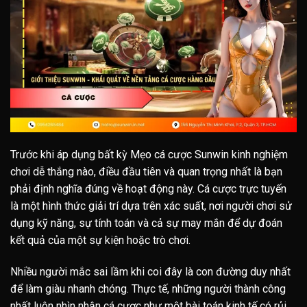
Trước khi áp dụng bất kỳ Mẹo cá cược Sunwin kinh nghiệm
chơi dễ thắng nào, điều đầu tiên và quan trọng nhất là bạn
phải định nghĩa đúng về hoạt động này. Cá cược trực tuyến
là một hình thức giải trí dựa trên xác suất, nơi người chơi sử
dụng kỹ năng, sự tính toán và cả sự may mắn để dự đoán
kết quả của một sự kiện hoặc trò chơi.
Nhiều người mắc sai lầm khi coi đây là con đường duy nhất
để làm giàu nhanh chóng. Thực tế, những người thành công
nhất luôn nhìn nhận cá cược như một bài toán kinh tế có rủi