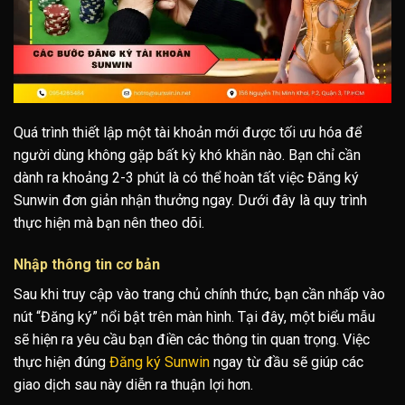
Quá trình thiết lập một tài khoản mới được tối ưu hóa để
người dùng không gặp bất kỳ khó khăn nào. Bạn chỉ cần
dành ra khoảng 2-3 phút là có thể hoàn tất việc Đăng ký
Sunwin đơn giản nhận thưởng ngay. Dưới đây là quy trình
thực hiện mà bạn nên theo dõi.
Nhập thông tin cơ bản
Sau khi truy cập vào trang chủ chính thức, bạn cần nhấp vào
nút “Đăng ký” nổi bật trên màn hình. Tại đây, một biểu mẫu
sẽ hiện ra yêu cầu bạn điền các thông tin quan trọng. Việc
thực hiện đúng
Đăng ký Sunwin
ngay từ đầu sẽ giúp các
giao dịch sau này diễn ra thuận lợi hơn.