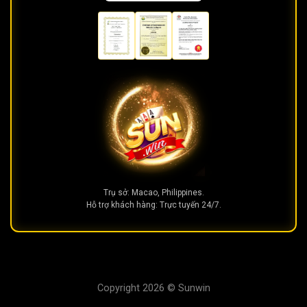
Trụ sở: Macao, Philippines.
Hỗ trợ khách hàng: Trực tuyến 24/7.
Copyright 2026 ©
Sunwin