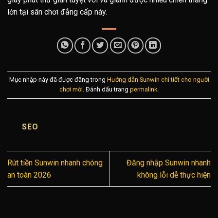
lớn tại sân chơi đẳng cấp này.
Mục nhập này đã được đăng trong
Hướng dẫn Sunwin chi tiết cho người
chơi mới
. Đánh dấu trang
permalink
.
SEO
Rút tiền Sunwin nhanh chóng
Đăng nhập Sunwin nhanh
an toàn 2026
không lỗi dễ thực hiện