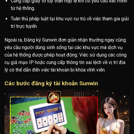
Cung cấp giấy tờ tùy thân hợp lệ khi có yêu cầu xác minh
từ hệ thống.
Tuân thủ pháp luật tại khu vực cư trú về việc tham gia giải
trí trực tuyến.
Ngoài ra, Đăng ký Sunwin đơn giản nhận thưởng ngay cũng
yêu cầu người dùng sinh sống tại các khu vực mà dịch vụ
của hệ thống được phép hoạt động. Việc sử dụng các công
cụ giả mạo IP hoặc cung cấp thông tin sai lệch về vị trí địa
lý có thể dẫn đến việc tài khoản bị khóa vĩnh viễn.
Các bước đăng ký tài khoản Sunwin