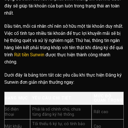
đây sẽ giúp tài khoản của bạn luôn trong trạng thái an toàn
nhất.
Đầu tiên, mỗi cá nhân chỉ nên sở hữu một tài khoản duy nhất.
Việc cố tình tạo nhiều tài khoản để trục lợi khuyến mãi sẽ bị
hệ thống quét và xử lý nghiêm ngặt. Thứ hai, thông tin ngân
hàng liên kết phải trùng khớp với tên thật khi đăng ký để quá
trình
Rút tiền Sunwin
được thực hiện thành công nhanh
chóng.
Dưới đây là bảng tóm tắt các yêu cầu khi thực hiện Đăng ký
Sunwin đơn giản nhận thưởng ngay:
MỨC ĐỘ
HẠNG MỤC
YÊU CẦU CHI TIẾT
QUAN TRỌNG
Số điện
Phải là số chính chủ, chưa
Rất cao
thoại
từng đăng ký hệ thống.
Tối thiểu 6 ký tự, có tính bảo
Mật khẩu
Cao