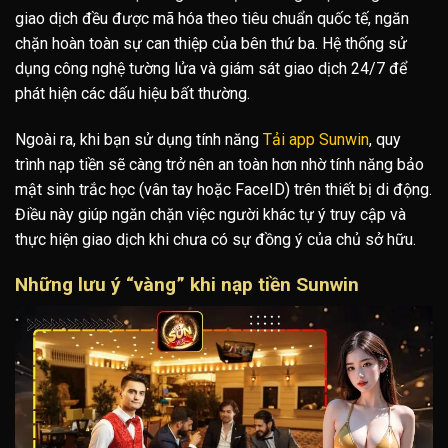
giao dịch đều được mã hóa theo tiêu chuẩn quốc tế, ngăn
chặn hoàn toàn sự can thiệp của bên thứ ba. Hệ thống sử
dụng công nghệ tường lửa và giám sát giao dịch 24/7 để
phát hiện các dấu hiệu bất thường.
Ngoài ra, khi bạn sử dụng tính năng
Tải app Sunwin
, quy
trình nạp tiền sẽ càng trở nên an toàn hơn nhờ tính năng bảo
mật sinh trắc học (vân tay hoặc FaceID) trên thiết bị di động.
Điều này giúp ngăn chặn việc người khác tự ý truy cập và
thực hiện giao dịch khi chưa có sự đồng ý của chủ sở hữu.
Những lưu ý “vàng” khi nạp tiền Sunwin