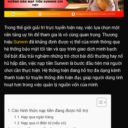
Trong thế giới giải trí trực tuyến hiện nay, việc lựa chọn một
nền tảng uy tín để tham gia là vô cùng quan trọng. Thương
hiệu
Sunwin
đã khẳng định được vị thế của mình thông qua
hệ thống bảo mật tối tân và quy trình giao dịch minh bạch.
Để bắt đầu trải nghiệm những trò chơi bài đổi thưởng hay nổ
hũ hấp dẫn, việc nạp tiền Sunwin là bước đầu tiên mà người
chơi cần thực hiện. Hệ thống hiện đang hỗ trợ đa dạng kênh
thanh toán từ truyền thống đến hiện đại, giúp người dùng linh
hoạt hơn trong việc quản lý nguồn vốn của mình.
Table of Contents
Các hình thức nạp tiền đang được hỗ trợ
Nạp qua ngân hàng
Nạp qua ví điện tử (nếu có)