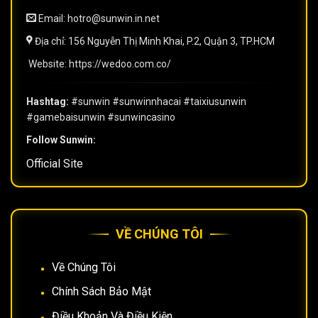
Email:
hotro@sunwin.in.net
Địa chỉ: 156 Nguyễn Thị Minh Khai, P.2, Quận 3, TP.HCM
Website: https://wedoo.com.co/
Hashtag:
#sunwin #sunwinnhacai #taixiusunwin
#gamebaisunwin #sunwincasino
Follow Sunwin:
Official Site
VỀ CHÚNG TÔI
Về Chúng Tôi
Chính Sách Bảo Mật
Điều Khoản Và Điều Kiện