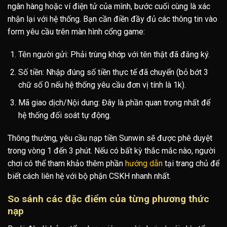
ngân hàng hoặc ví điện tử của mình, bước cuối cùng là xác
nhận lại với hệ thống. Bạn cần điền đầy đủ các thông tin vào
form yêu cầu trên màn hình cổng game:
Tên người gửi: Phải trùng khớp với tên thật đã đăng ký.
Số tiền: Nhập đúng số tiền thực tế đã chuyển (bỏ bớt 3
chữ số 0 nếu hệ thống yêu cầu đơn vị tính là 1k).
Mã giao dịch/Nội dung: Đây là phần quan trọng nhất để
hệ thống đối soát tự động.
Thông thường, yêu cầu nạp tiền Sunwin sẽ được phê duyệt
trong vòng 1 đến 3 phút. Nếu có bất kỳ thắc mắc nào, người
chơi có thể tham khảo thêm phần
hướng dẫn
tại trang chủ để
biết cách liên hệ với bộ phận CSKH nhanh nhất.
So sánh các đặc điểm của từng phương thức
nạp