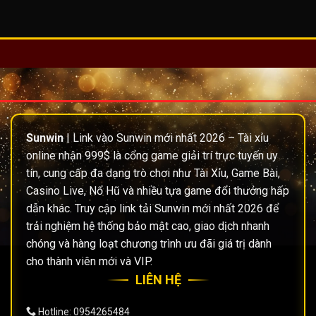
Sunwin
| Link vào Sunwin mới nhất 2026 – Tài xỉu
online nhận 999$ là cổng game giải trí trực tuyến uy
tín, cung cấp đa dạng trò chơi như Tài Xỉu, Game Bài,
Casino Live, Nổ Hũ và nhiều tựa game đổi thưởng hấp
dẫn khác. Truy cập link tải Sunwin mới nhất 2026 để
trải nghiệm hệ thống bảo mật cao, giao dịch nhanh
chóng và hàng loạt chương trình ưu đãi giá trị dành
cho thành viên mới và VIP.
LIÊN HỆ
Hotline: 0954265484