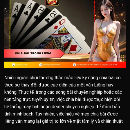
Nhiều người chơi thường thắc mắc liệu kỹ năng chia bài có
thực sự thay đổi được cục diện của một ván Liêng hay
không. Thực tế, trong các sòng bài chuyên nghiệp hoặc các
nền tảng trực tuyến uy tín, việc chia bài được thực hiện bởi
hệ thống máy tính hoặc dealer chuyên nghiệp để đảm bảo
tính minh bạch. Tuy nhiên, việc hiểu về mẹo chia bài được
liêng vẫn mang lại giá trị to lớn về mặt tâm lý và chiến thuật.