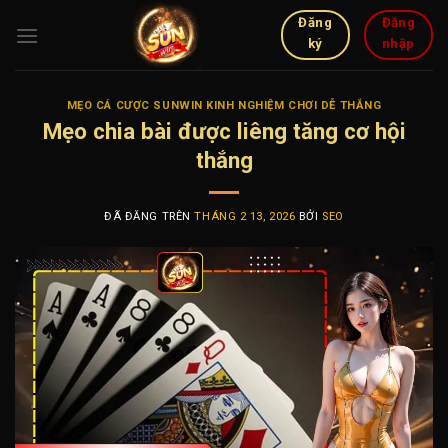
Chuyển
Đăng
Đăng
đến
ký
nhập
nội
dung
MẸO CÁ CƯỢC SUNWIN KINH NGHIỆM CHƠI DỄ THẮNG
Mẹo chia bài được liêng tăng cơ hội
thắng
ĐÃ ĐĂNG TRÊN
THÁNG 2 13, 2026
BỞI
SEO