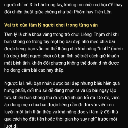
người chỉ có 3 lá bài trong tay, không có nhiều cơ hội để thay
đổi chiến thuật giữa chừng như bài Phỏm hay Tiến Lên.
Vai trò của tâm lý người chơi trong từng ván
Tâm lý là chìa khóa vàng trong trò chơi Liêng. Thậm chí khi
bạn không có trong tay một bộ bài đẹp nhờ mẹo chia bài
được liêng, bạn vẫn có thể thắng nhờ khả năng “bluff” (cược
hù dọa). Một người chơi có bản lĩnh sẽ biết cách giữ khuôn
mặt bình tĩnh, khiến đối phương không thể đoán định được
họ đang cầm bài cao hay thấp.
Ngược lại, nếu bạn nhận được bài đẹp nhưng biểu hiện quá
hưng phấn, đối thủ sẽ dễ dàng nhận ra và úp bài ngay lập
tức, khiến bạn không thu được lợi nhuận tối đa. Do đó, việc
áp dụng mẹo chia bài được liêng cần đi đôi với việc rèn
luyện một tinh thần thép và khả năng đọc vị tâm lý đối thủ
qua cách họ đặt tiền hoặc thời gian họ suy nghĩ trước mỗi
lượt đi.