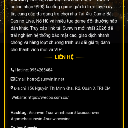
online nhận 999$ là cổng game giải trí trực tuyến uy
tín, cung cấp đa dạng trò chơi như Tài Xỉu, Game Bài,
Casino Live, Nổ Hũ và nhiều tựa game đổi thưởng hấp
dẫn khác. Truy cập link tải Sunwin mới nhất 2026 để
trải nghiệm hệ thống bảo mật cao, giao dịch nhanh
chóng và hàng loạt chương trình ưu đãi giá trị dành
cho thành viên mới và VIP.
LIÊN HỆ
Hotline: 0954265484
Email:
hotro@sunwin.in.net
Địa chỉ: 156 Nguyễn Thị Minh Khai, P.2, Quận 3, TP.HCM
Website: https://wedoo.com.co/
Hashtag:
#sunwin #sunwinnhacai #taixiusunwin
#gamebaisunwin #sunwincasino
Follow Sunwin: