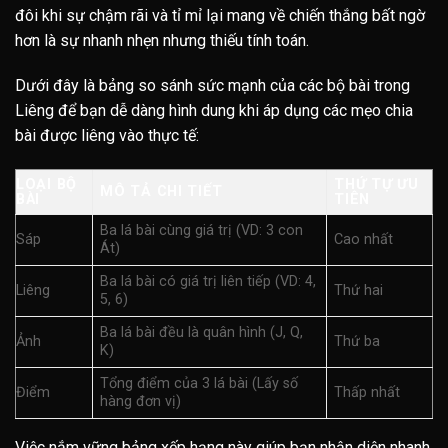
đôi khi sự chậm rãi và tỉ mỉ lại mang về chiến thắng bất ngờ
hơn là sự nhanh nhẹn nhưng thiếu tính toán.
Dưới đây là bảng so sánh sức mạnh của các bộ bài trong
Liêng để bạn dễ dàng hình dung khi áp dụng các mẹo chia
bài được liêng vào thực tế:
LOẠI BỘ
THỨ TỰ ƯU
MÔ TẢ CHI TIẾT
BÀI
TIÊN
Ba lá bài cùng giá trị (VD: 3 con
Sáp
Cao nhất
Át)
Ba lá bài có giá trị liên tiếp (VD: 4,
Liêng
Thứ hai
5, 6)
Ba lá bài đều là quân hình (J, Q,
Ảnh
Thứ ba
K)
Tổng điểm của 3 lá bài (Lấy số
Điểm
Thấp nhất
hàng đơn vị)
Việc nắm vững bảng xếp hạng này giúp bạn nhận diện nhanh