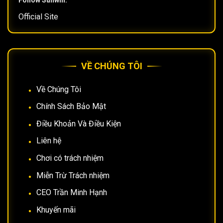
Official Site
VỀ CHÚNG TÔI
Về Chúng Tôi
Chính Sách Bảo Mật
Điều Khoản Và Điều Kiện
Liên hệ
Chơi có trách nhiệm
Miễn Trừ Trách nhiệm
CEO Trần Minh Hạnh
Khuyến mãi