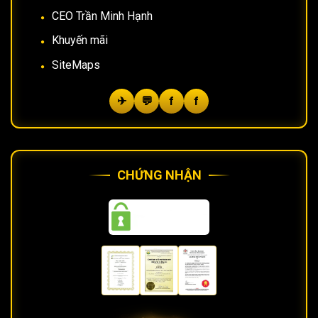
CEO Trần Minh Hạnh
Khuyến mãi
SiteMaps
✈
💬
f
f
CHỨNG NHẬN