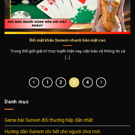
Đổi mật khẩu Sunwin nhanh bảo mật cao
Trong thế giới giải trí trực tuyến hiện nay, việc bảo vệ thông tin cá
[...]
1
2
3
4
Danh mục
Game bài Sunwin đổi thưởng hấp dẫn nhất
Hướng dẫn Sunwin chi tiết cho người chơi mới