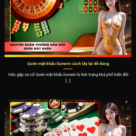
Quên mật khẩu Sunwin cách lấy lại dễ dàng
Việc gặp sự cố Quên mật khẩu Sunwin là tình trạng khá phổ biến đối
[...]