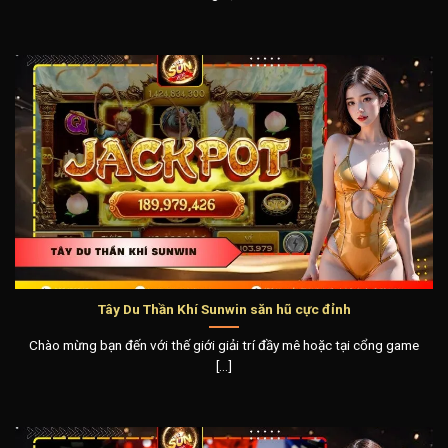
Tây Du Thần Khí Sunwin săn hũ cực đỉnh
Chào mừng bạn đến với thế giới giải trí đầy mê hoặc tại cổng game
[...]