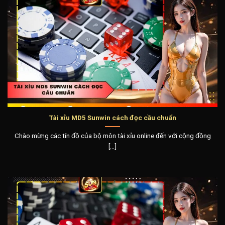
Tài xỉu MD5 Sunwin cách đọc cầu chuẩn
Chào mừng các tín đồ của bộ môn tài xỉu online đến với cộng đồng
[...]