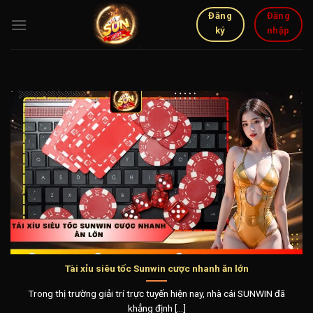
Chuyển
Đăng
Đăng
đến
ký
nhập
nội
dung
Tài xỉu siêu tốc Sunwin cược nhanh ăn lớn
Trong thị trường giải trí trực tuyến hiện nay, nhà cái SUNWIN đã
khẳng định [...]