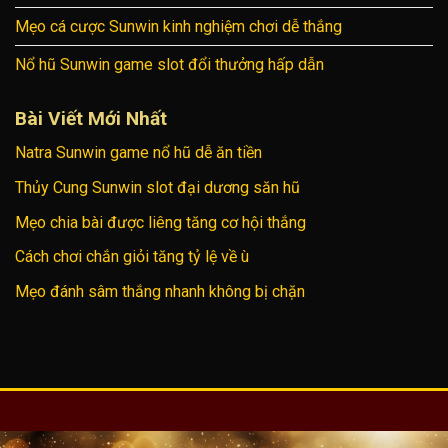
Mẹo cá cược Sunwin kinh nghiệm chơi dễ thắng
Nổ hũ Sunwin game slot đổi thưởng hấp dẫn
Bài Viết Mới Nhất
Natra Sunwin game nổ hũ dễ ăn tiền
Thủy Cung Sunwin slot đại dương săn hũ
Mẹo chia bài được liêng tăng cơ hội thắng
Cách chơi chắn giỏi tăng tỷ lệ về ù
Mẹo đánh sâm thắng nhanh không bị chặn