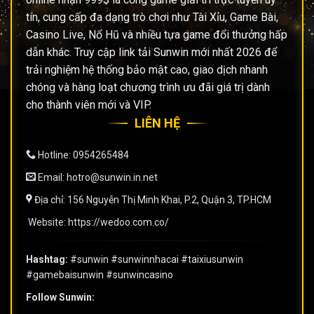
tín, cung cấp đa dạng trò chơi như Tài Xỉu, Game Bài,
Casino Live, Nổ Hũ và nhiều tựa game đổi thưởng hấp
dẫn khác. Truy cập link tải Sunwin mới nhất 2026 để
trải nghiệm hệ thống bảo mật cao, giao dịch nhanh
chóng và hàng loạt chương trình ưu đãi giá trị dành
cho thành viên mới và VIP.
LIÊN HỆ
Hotline: 0954265484
Email:
hotro@sunwin.in.net
Địa chỉ: 156 Nguyễn Thị Minh Khai, P.2, Quận 3, TP.HCM
Website: https://wedoo.com.co/
Hashtag:
#sunwin #sunwinnhacai #taixiusunwin
#gamebaisunwin #sunwincasino
Follow Sunwin: