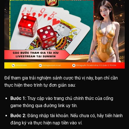
Để tham gia trải nghiệm sảnh cược thú vị này, bạn chỉ cần
thực hiện theo trình tự đơn giản sau:
Bước 1:
Truy cập vào trang chủ chính thức của cổng
game thông qua đường link uy tín.
Bước 2:
Đăng nhập tài khoản. Nếu chưa có, hãy tiến hành
đăng ký và thực hiện nạp tiền vào ví.