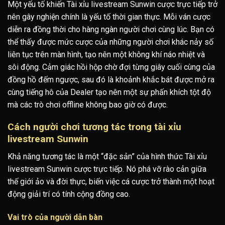
Một yếu tố khiến Tài xỉu livestream Sunwin cược trực tiếp trở
nên gây nghiện chính là yếu tố thời gian thực. Mỗi ván cược
diễn ra đồng thời cho hàng ngàn người chơi cùng lúc. Bạn có
thể thấy được mức cược của những người chơi khác nảy số
liên tục trên màn hình, tạo nên một không khí náo nhiệt và
sôi động. Cảm giác hồi hộp chờ đợi từng giây cuối cùng của
đồng hồ đếm ngược, sau đó là khoảnh khắc bát được mở ra
cùng tiếng hô của Dealer tạo nên một sự phấn khích tột độ
mà các trò chơi offline không bao giờ có được.
Cách người chơi tương tác trong tài xỉu
livestream Sunwin
Khả năng tương tác là một “đặc sản” của hình thức Tài xỉu
livestream Sunwin cược trực tiếp. Nó phá vỡ rào cản giữa
thế giới ảo và đời thực, biến việc cá cược trở thành một hoạt
động giải trí có tính cộng đồng cao.
Vai trò của người dẫn bàn