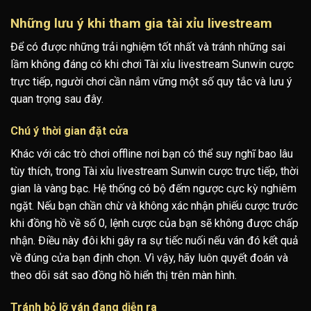
Những lưu ý khi tham gia tài xỉu livestream
Để có được những trải nghiệm tốt nhất và tránh những sai
lầm không đáng có khi chơi Tài xỉu livestream Sunwin cược
trực tiếp, người chơi cần nắm vững một số quy tắc và lưu ý
quan trọng sau đây.
Chú ý thời gian đặt cửa
Khác với các trò chơi offline nơi bạn có thể suy nghĩ bao lâu
tùy thích, trong Tài xỉu livestream Sunwin cược trực tiếp, thời
gian là vàng bạc. Hệ thống có bộ đếm ngược cực kỳ nghiêm
ngặt. Nếu bạn chần chừ và không xác nhận phiếu cược trước
khi đồng hồ về số 0, lệnh cược của bạn sẽ không được chấp
nhận. Điều này đôi khi gây ra sự tiếc nuối nếu ván đó kết quả
về đúng cửa bạn định chọn. Vì vậy, hãy luôn quyết đoán và
theo dõi sát sao đồng hồ hiển thị trên màn hình.
Tránh bỏ lỡ ván đang diễn ra