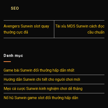
SEO
Avengers Sunwin slot quay
Tài xỉu MD5 Sunwin cách đọc
thưởng cực đã
cầu chuẩn
Danh mục
Game bài Sunwin đổi thưởng hấp dẫn nhất
Hướng dẫn Sunwin chi tiết cho người chơi mới
Mẹo cá cược Sunwin kinh nghiệm chơi dễ thắng
Nổ hũ Sunwin game slot đổi thưởng hấp dẫn