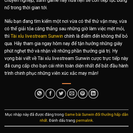
chuyên nghiệp, sảnh game này hứa hẹn sẽ còn tiếp tục bùng
nổ trong thời gian tới.
Nếu bạn đang tìm kiếm một nơi vừa có thể thử vận may, vừa
có thể giải tỏa căng thẳng sau những giờ làm việc mệt mỏi,
thì
Tài xỉu livestream Sunwin
chính là điểm đến không thể bỏ
qua. Hãy tham gia ngay hôm nay để tận hưởng những giây
phút nghẹt thở và nhận về những phần thưởng giá trị. Hy
vọng bài viết về Tài xỉu livestream Sunwin cược trực tiếp này
đã cung cấp cho bạn cái nhìn toàn diện nhất để bắt đầu hành
trình chinh phục những viên xúc xắc may mắn!
Mục nhập này đã được đăng trong
Game bài Sunwin đổi thưởng hấp dẫn
nhất
. Đánh dấu trang
permalink
.