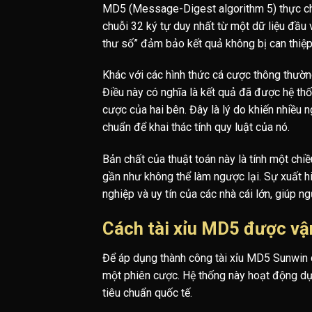
MD5 (Message-Digest algorithm 5) thực chấ
chuỗi 32 ký tự duy nhất từ một dữ liệu đầu 
thư số” đảm bảo kết quả không bị can thiệp
Khác với các hình thức cá cược thông thườ
Điều này có nghĩa là kết quả đã được hệ thố
cược của hai bên. Đây là lý do khiến nhiều 
chuẩn để khai thác tính quy luật của nó.
Bản chất của thuật toán này là tính một chi
gần như không thể làm ngược lại. Sự xuất 
nghiệp và uy tín của các nhà cái lớn, giúp ng
Cách tài xỉu MD5 được vậ
Để áp dụng thành công tài xỉu MD5 Sunwin 
một phiên cược. Hệ thống này hoạt động d
tiêu chuẩn quốc tế.