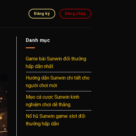
Đăng ký
Đăng nhập
Danh mục
Game bài Sunwin đổi thưởng
hấp dẫn nhất
Hướng dẫn Sunwin chi tiết cho
người chơi mới
Mẹo cá cược Sunwin kinh
nghiệm chơi dễ thắng
Nổ hũ Sunwin game slot đổi
thưởng hấp dẫn