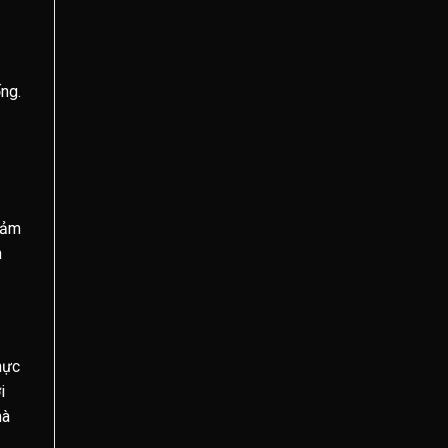
ng.
đảm
n
hực
i
mà