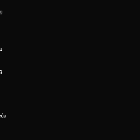
ng
u
g
của