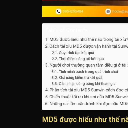
Table of Contents
MD5 được hiểu như thế nào trong tài xỉu
Cách tài xỉu MD5 được vận hành tại Sunw
Quy trình tạo kết quả
Thời điểm công bố kết quả
Người chơi thường quan tâm điều gì ở tà
Tính minh bạch trong quá trình chơi
Khả năng kiểm tra kết quả
Cảm nhận công bằng khi tham gia
Phân tích tài xỉu MD5 Sunwin cách đọc c
Chiến thuật tối ưu khi soi cầu MD5 Sunwi
Những sai lầm cần tránh khi đọc cầu MD
MD5 được hiểu như thế nào