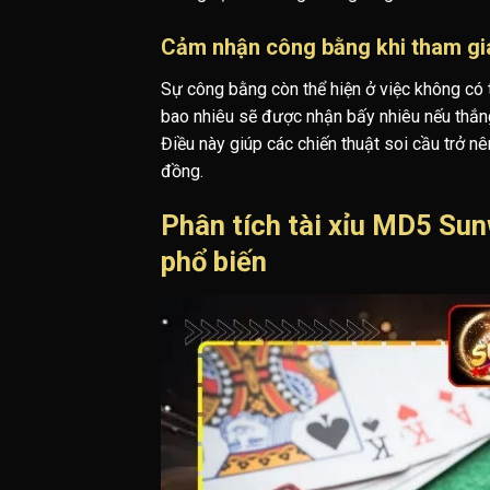
Cảm nhận công bằng khi tham gi
Sự công bằng còn thể hiện ở việc không có t
bao nhiêu sẽ được nhận bấy nhiêu nếu thắng,
Điều này giúp các chiến thuật soi cầu trở 
đồng.
Phân tích tài xỉu MD5 Sun
phổ biến