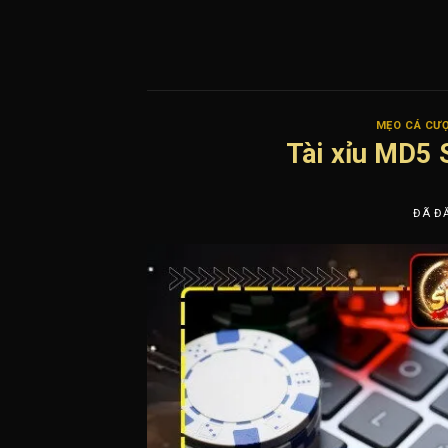
Chuyển
đến
nội
dung
MẸO CÁ CƯỢ
Tài xỉu MD5 
ĐÃ Đ