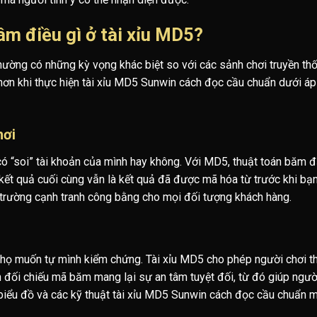
m điều gì ở tài xỉu MD5?
hường có những kỳ vọng khác biệt so với các sảnh chơi truyền thố
 hơn khi thực hiện tài xỉu MD5 Sunwin cách đọc cầu chuẩn dưới áp
hơi
 có “soi” tài khoản của mình hay không. Với MD5, thuật toán băm 
 kết quả cuối cùng vẫn là kết quả đã được mã hóa từ trước khi bạ
 trường cạnh tranh công bằng cho mọi đối tượng khách hàng.
, họ muốn tự mình kiểm chứng. Tài xỉu MD5 cho phép người chơi t
nh đối chiếu mã băm mang lại sự an tâm tuyệt đối, từ đó giúp ngườ
h biểu đồ và các kỹ thuật tài xỉu MD5 Sunwin cách đọc cầu chuẩn 