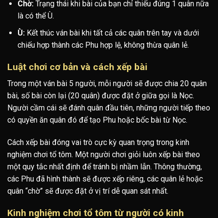
Chờ:
Trạng thái khi bài của bạn chỉ thiếu đúng 1 quân nữa
là có thể Ù.
Ù:
Kết thúc ván bài khi tất cả các quân trên tay và dưới
chiếu hợp thành các Phu hợp lệ, không thừa quân lẻ.
Luật chơi cơ bản và cách xếp bài
Trong một ván bài 5 người, mỗi người sẽ được chia 20 quân
bài, số bài còn lại (20 quân) được đặt ở giữa gọi là Nọc.
Người cầm cái sẽ đánh quân đầu tiên, những người tiếp theo
có quyền ăn quân đó để tạo Phu hoặc bốc bài từ Nọc.
Cách xếp bài đóng vai trò cực kỳ quan trọng trong kinh
nghiệm chơi tổ tôm. Một người chơi giỏi luôn xếp bài theo
một quy tắc nhất định để tránh bị nhầm lẫn. Thông thường,
các Phu đã hình thành sẽ được xếp riêng, các quân lẻ hoặc
quân “chờ” sẽ được đặt ở vị trí dễ quan sát nhất.
Kinh nghiệm chơi tổ tôm từ người có kinh