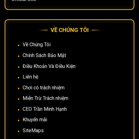
VỀ CHÚNG TÔI
Về Chúng Tôi
Chính Sách Bảo Mật
Điều Khoản Và Điều Kiện
Liên hệ
Chơi có trách nhiệm
Miễn Trừ Trách nhiệm
CEO Trần Minh Hạnh
Khuyến mãi
SiteMaps