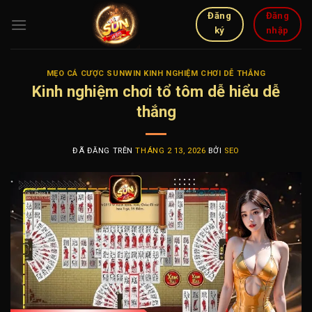
Chuyển
Đăng
Đăng
đến
ký
nhập
nội
dung
MẸO CÁ CƯỢC SUNWIN KINH NGHIỆM CHƠI DỄ THẮNG
Kinh nghiệm chơi tổ tôm dễ hiểu dễ
thắng
ĐÃ ĐĂNG TRÊN
THÁNG 2 13, 2026
BỞI
SEO