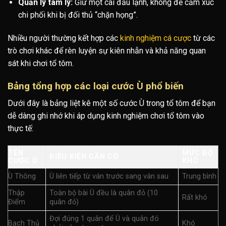
Quản lý tâm lý:
Giữ một cái đầu lạnh, không để cảm xúc
chi phối khi bị đối thủ “chặn họng”.
Nhiều người thường kết hợp các
kinh nghiệm cá cược
từ các
trò chơi khác để rèn luyện sự kiên nhẫn và khả năng quan
sát khi chơi tổ tôm.
Bảng tổng hợp các loại cước Ù phổ biến
Dưới đây là bảng liệt kê một số cước Ù trong tổ tôm để bạn
dễ dàng ghi nhớ khi áp dụng kinh nghiệm chơi tổ tôm vào
thực tế:
TÊN
MỨC ĐỘ
ĐIỀU KIỆN CẦN CÓ
CƯỚC Ù
KHÓ
Ù Thông
Ù liên tiếp từ ván trước sang ván sau
Trung bình
Thập
Toàn bộ bài Ù đều là quân đỏ (10
Rất khó
Điểm
quân đỏ)
Đợi đúng 1 quân để Ù và quân đó
Bạch Thủ
Khó