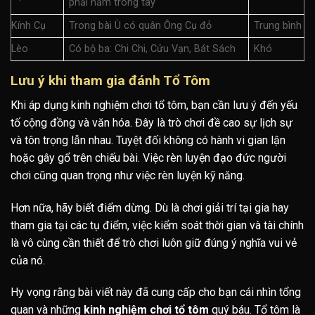
phải nằm trong tay
Kính Cụ
Trong bài Ù có quân Ông Cụ đỏ
Trung bình
Lèo
Có bộ ba: Chi Chi, Cửu Vạn, Bát Sách
Khó
Lưu ý khi tham gia đánh Tổ Tôm
Khi áp dụng kinh nghiệm chơi tổ tôm, bạn cần lưu ý đến yếu
tố cộng đồng và văn hóa. Đây là trò chơi đề cao sự lịch sự
và tôn trọng lẫn nhau. Tuyệt đối không có hành vi gian lận
hoặc gây gổ trên chiếu bài. Việc rèn luyện đạo đức người
chơi cũng quan trọng như việc rèn luyện kỹ năng.
Hơn nữa, hãy biết điểm dừng. Dù là chơi giải trí tại gia hay
tham gia tại các tụ điểm, việc kiểm soát thời gian và tài chính
là vô cùng cần thiết để trò chơi luôn giữ đúng ý nghĩa vui vẻ
của nó.
Hy vọng rằng bài viết này đã cung cấp cho bạn cái nhìn tổng
quan và những
kinh nghiệm chơi tổ tôm
quý báu. Tổ tôm là