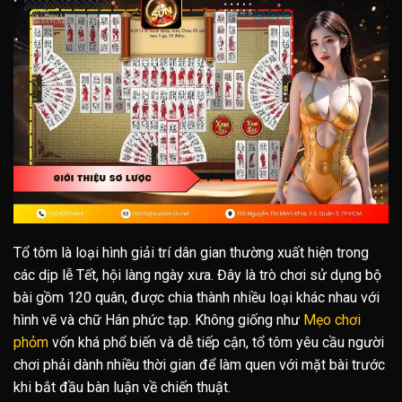
Tổ tôm là loại hình giải trí dân gian thường xuất hiện trong
các dịp lễ Tết, hội làng ngày xưa. Đây là trò chơi sử dụng bộ
bài gồm 120 quân, được chia thành nhiều loại khác nhau với
hình vẽ và chữ Hán phức tạp. Không giống như
Mẹo chơi
phỏm
vốn khá phổ biến và dễ tiếp cận, tổ tôm yêu cầu người
chơi phải dành nhiều thời gian để làm quen với mặt bài trước
khi bắt đầu bàn luận về chiến thuật.