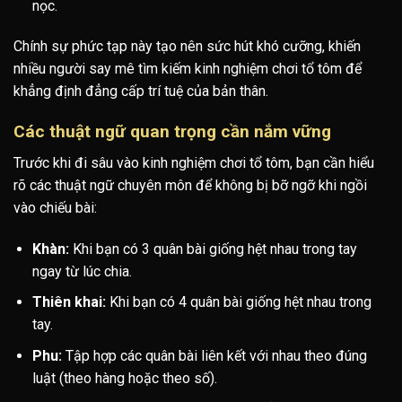
nọc.
Chính sự phức tạp này tạo nên sức hút khó cưỡng, khiến
nhiều người say mê tìm kiếm kinh nghiệm chơi tổ tôm để
khẳng định đẳng cấp trí tuệ của bản thân.
Các thuật ngữ quan trọng cần nắm vững
Trước khi đi sâu vào kinh nghiệm chơi tổ tôm, bạn cần hiểu
rõ các thuật ngữ chuyên môn để không bị bỡ ngỡ khi ngồi
vào chiếu bài:
Khàn:
Khi bạn có 3 quân bài giống hệt nhau trong tay
ngay từ lúc chia.
Thiên khai:
Khi bạn có 4 quân bài giống hệt nhau trong
tay.
Phu:
Tập hợp các quân bài liên kết với nhau theo đúng
luật (theo hàng hoặc theo số).