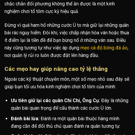
chắc chắn đối phương không thể ăn được là một kinh
nghiệm chơi tổ tôm cực kỳ hiệu quả.
Đừng vì quá ham hố những cước Ù to mà giữ lại những quân
bài rác nguy hiểm. Đôi khi, việc chấp nhận hòa ván hoặc thua
ít điểm lại là tiền đề để bạn bùng nổ ở những ván sau. Điều
này cũng tương tự như việc áp dụng
mẹo cá độ bóng đá ảo
,
nơi quản lý rủi ro luôn được đặt lên hàng đầu.
Các mẹo hay giúp nâng cao tỷ lệ thắng
Ngoài các kỹ thuật chuyên môn, một số mẹo nhỏ sau đây sẽ
giúp bạn tối ưu hóa kinh nghiệm chơi tổ tôm của mình:
Ưu tiên giữ lại các quân Chi Chi, Ông Cụ:
Đây là những
quân bài quan trọng để cấu thành các cước Ù lớn.
Đánh bài lừa:
Đánh ra một quân bài thuộc hàng mình
đang cần để đối thủ chủ quan đánh ra quân tương tự.