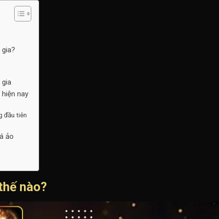
 gia?
 gia
 hiện nay
 đầu tiên
đá ảo
thế nào?