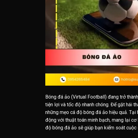
Bóng đá ảo (Virtual Football) đang trở thàn
tiện lợi và tốc độ nhanh chóng. Để gặt hái
những mẹo cá độ bóng đá ảo hiệu quả. Tại
động với thuật toán minh bạch, mang lại cơ
độ bóng đá ảo sẽ giúp bạn kiểm soát cuộc c