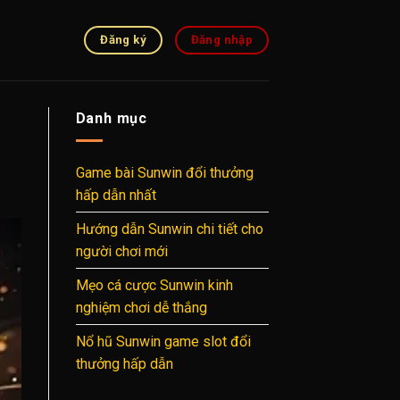
Đăng ký
Đăng nhập
Danh mục
Game bài Sunwin đổi thưởng
hấp dẫn nhất
Hướng dẫn Sunwin chi tiết cho
người chơi mới
Mẹo cá cược Sunwin kinh
nghiệm chơi dễ thắng
Nổ hũ Sunwin game slot đổi
thưởng hấp dẫn