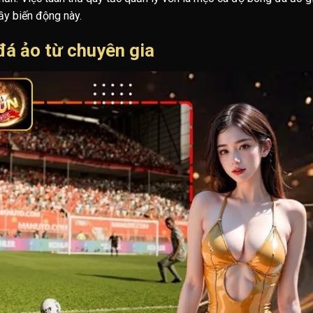
đầy biến động này.
đá ảo từ chuyên gia