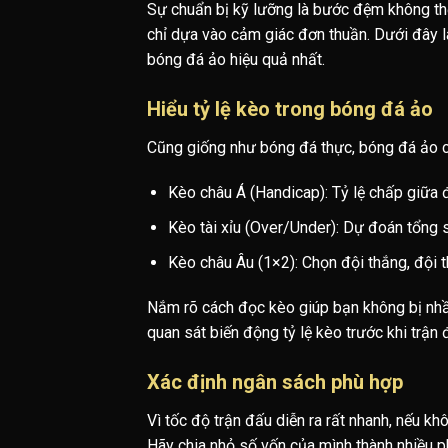
Sự chuẩn bị kỹ lưỡng là bước đệm không th
chỉ dựa vào cảm giác đơn thuần. Dưới đây 
bóng đá ảo hiệu quả nhất.
Hiểu tỷ lệ kèo trong bóng đá ảo
Cũng giống như bóng đá thực, bóng đá ảo c
Kèo châu Á (Handicap): Tỷ lệ chấp giữa 
Kèo tài xỉu (Over/Under): Dự đoán tổng 
Kèo châu Âu (1×2): Chọn đội thắng, đội t
Nắm rõ cách đọc kèo giúp bạn không bị nhầ
quan sát biến động tỷ lệ kèo trước khi trận
Xác định ngân sách phù hợp
Vì tốc độ trận đấu diễn ra rất nhanh, nếu kh
Hãy chia nhỏ số vốn của mình thành nhiều p