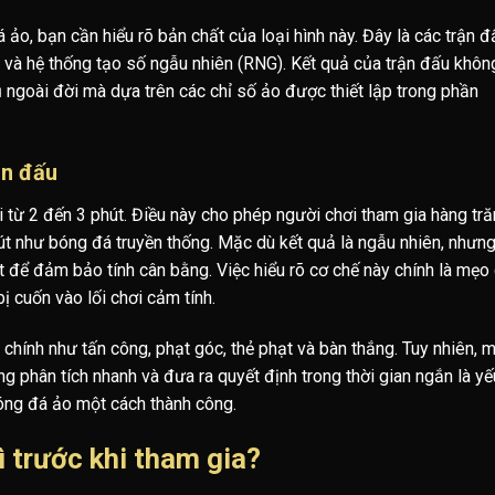
ảo, bạn cần hiểu rõ bản chất của loại hình này. Đây là các trận đ
I) và hệ thống tạo số ngẫu nhiên (RNG). Kết quả của trận đấu khôn
 ngoài đời mà dựa trên các chỉ số ảo được thiết lập trong phần
ận đấu
 từ 2 đến 3 phút. Điều này cho phép người chơi tham gia hàng tr
t như bóng đá truyền thống. Mặc dù kết quả là ngẫu nhiên, nhưn
t để đảm bảo tính cân bằng. Việc hiểu rõ cơ chế này chính là mẹo
 cuốn vào lối chơi cảm tính.
hính như tấn công, phạt góc, thẻ phạt và bàn thắng. Tuy nhiên, m
g phân tích nhanh và đưa ra quyết định trong thời gian ngắn là yế
óng đá ảo một cách thành công.
ì trước khi tham gia?