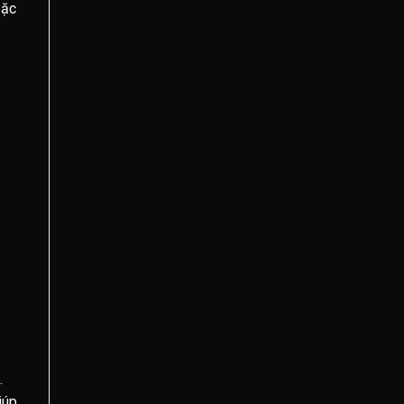
oặc
.
iúp