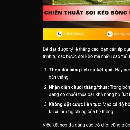
Để đạt được tỷ lệ thắng cao, bạn cần áp dụ
trình tự các bước soi kèo mà nhiều cao thủ
Theo dõi bảng lịch sử kết quả:
Hãy xem
bàn thắng.
Nhận diện chuỗi thắng/thua:
Trong bóng
đang có chuỗi thua dài, khả năng họ “lật k
Không đặt cược liên tục:
Mẹo cá độ bón
lại xu hướng chung của hệ thống.
Việc kết hợp đa dạng các trò chơi cũng giú